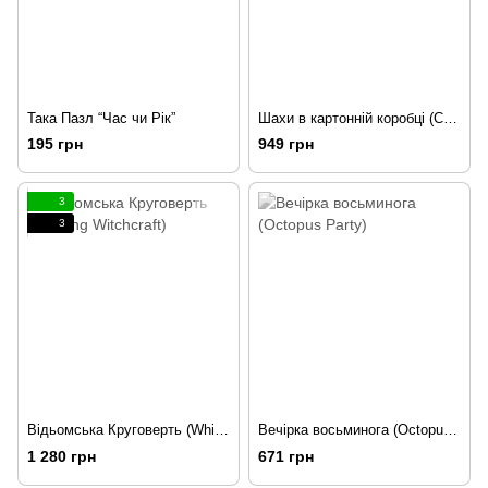
Така Пазл “Час чи Рік”
Шахи в картонній коробці (Chess)
195 грн
949 грн
3
3
Відьомська Круговерть (Whirling Witchcraft)
Вечірка восьминога (Octopus Party)
1 280 грн
671 грн