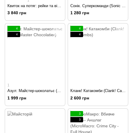
1
Квиток на потяг: рейки та вітрила (Ticket to Ride - Rails & Sails)
Сонік. Суперкоманди (Sonic Super Teams)
3 840 грн
1 280 грн
4
4
4
4
1
Азул: Майстер-шоколатьє (Azul: Master Chocolatier)
Кланк! Катакомби (Clank! Catacombs)
1 999 грн
2 600 грн
3
3