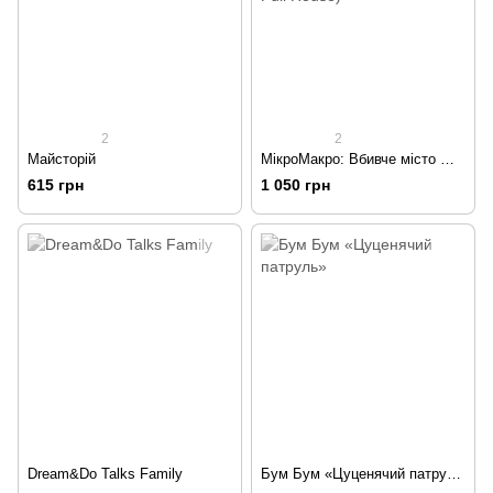
2
2
Майсторій
МікроМакро: Вбивче місто — Аншлаг (MicroMacro: Crime City - Full House)
615 грн
1 050 грн
Dream&Do Talks Family
Бум Бум «Цуценячий патруль»