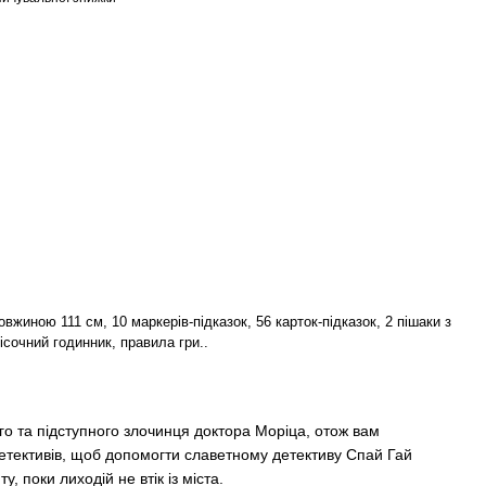
овжиною 111 см, 10 маркерів-підказок, 56 карток-підказок, 2 пішаки з
ісочний годинник, правила гри..
ого та підступного злочинця доктора Моріца, отож вам
детективів, щоб допомогти славетному детективу Спай Гай
у, поки лиходій не втік із міста.