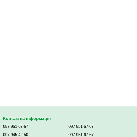
Контактна інформація
097 951-67-67
097 951-67-67
097 945-42-50
097 951-67-67