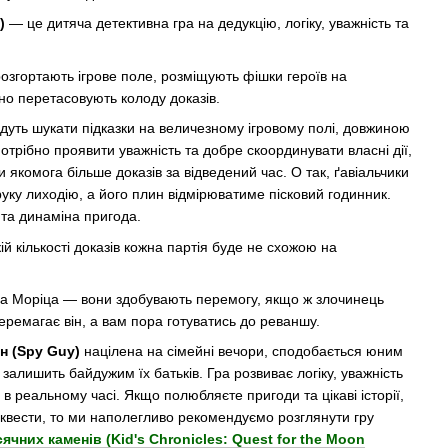
)
— це дитяча детективна гра на дедукцію, логіку, уважність та
згортають ігрове поле, розміщують фішки героїв на
но перетасовують колоду доказів.
удуть шукати підказки на величезному ігровому полі, довжиною
отрібно проявити уважність та добре скоординувати власні дії,
якомога більше доказів за відведений час. О так, ґавіальчики
руку лиходію, а його плин відмірюватиме пісковий годинник.
а та динаміна пригода.
й кількості доказів кожна партія буде не схожою на
ра Моріца — вони здобувають перемогу, якщо ж злочинець
ремагає він, а вам пора готуватись до реваншу.
н (Spy Guy)
націлена на сімейні вечори, сподобається юним
залишить байдужим їх батьків. Гра розвиває логіку, уважність
 в реальному часі. Якщо полюбляєте пригоди та цікаві історії,
і квести, то ми наполегливо рекомендуємо розглянути гру
ячних каменів (Kid's Chronicles: Quest for the Moon