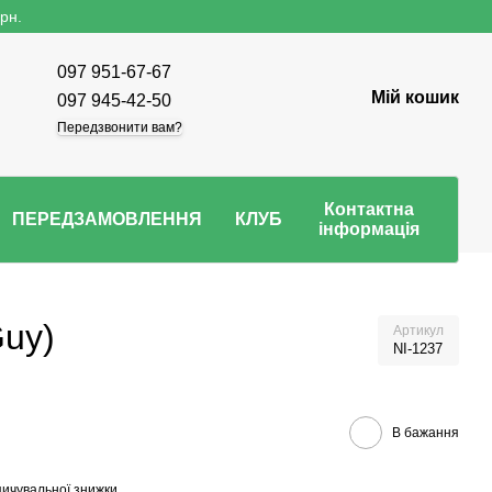
рн.
097 951-67-67
Мій кошик
097 945-42-50
Передзвонити вам?
Контактна
ПЕРЕДЗАМОВЛЕННЯ
КЛУБ
інформація
Guy)
Артикул
NI-1237
В бажання
ичувальної знижки