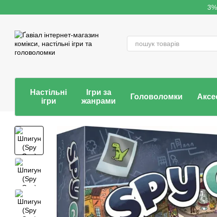
Перейти до основного контенту
3%
Настільні
Ігри за
Головоломки
Аксе
ігри
жанрами