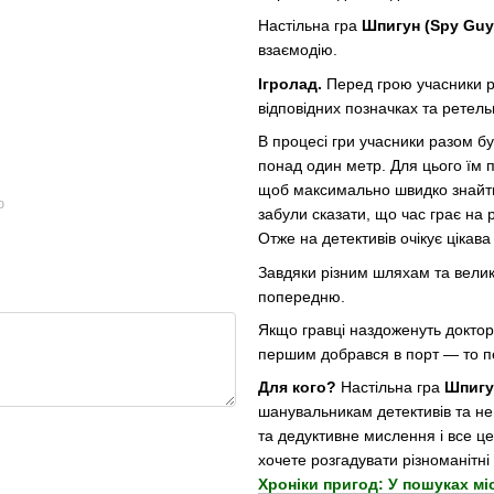
Настільна гра
Шпигун (Spy Guy
взаємодію.
Ігролад.
Перед грою учасники ро
відповідних позначках та ретель
В процесі гри учасники разом б
понад один метр. Для цього їм п
щоб максимально швидко знайти 
ю
забули сказати, що час грає на 
Отже на детективів очікує цікав
Завдяки різним шляхам та великі
попередню.
Якщо гравці наздоженуть докто
першим добрався в порт — то пе
Для кого?
Настільна гра
Шпигу
шанувальникам детективів та не 
та дедуктивне мислення і все це
хочете розгадувати різноманітн
Хроніки пригод: У пошуках міс