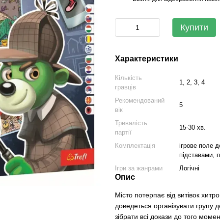
Купити
Характеристики
Кількість
1, 2, 3, 4
гравців
Рекомендований
5
вік
Тривалість
15-30 хв.
партії
Комплектація
ігрове поле д
підставами, п
Ігри за жанрами
Логічні
Опис
Місто потерпає від витівок хитр
доведеться організувати групу 
зібрати всі докази до того момент