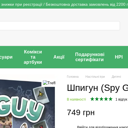
 знижки при реєстрації / Безкоштовна доставка замовлень від 2200 г
Комікси
Подарункові
суари
та
Акції
НРІ
сертифікати
артбуки
Головна
Настільні ігри
Дитячі
Шпигун (Spy 
В наявності
1 відгук
749 грн
Ввійти
для відображення накоп
%