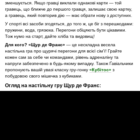
зменшується. Якщо гравці виклали однакові карти — той
гравець, що ближче до першого гравця, залишає свою картку,
а гравець, який повторив дію — має обрати нову з доступних.
У спорті всі засоби згодяться, до того ж, це біг з перешкодами:
пружини, вода, грязюка. Перегони обіцяють бути цікавими.
Тож нумо на старт, дайте хліба та видовищ!
Для кого? «Щур де Франс»
— це нескладна весела
настільна гра про щурячі перегони для всієї сім'ї! Грайте
кожен сам за себе чи командами, рівень адреналіну та
напруги забезпечено в будь-якому випадку. Також Ґавіальчики
пропонують вашій увазі класну гру-гонку
«Кубітос»
з
побудовою свого мішечка з кубиками.
Огляд на настільну гру Щур де Франс: