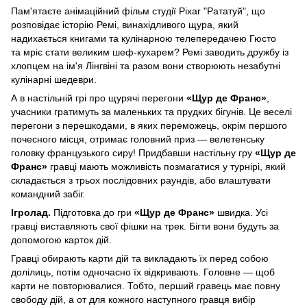
Пам'ятаєте анімаційний фільм студії Pixar "Рататуй", що
розповідає історію Ремі, винахідливого щура, який
надихається книгами та кулінарною телепередачею Гюсто
та мріє стати великим шеф-кухарем? Ремі заводить дружбу із
хлопцем на ім'я Лінгвіні та разом вони створюють незабутні
кулінарні шедеври.
А в настільній грі про щурячі перегони
«Щур де Франс»
,
учасники гратимуть за маленьких та прудких бігунів. Це веселі
перегони з перешкодами, в яких переможець, окрім першого
почесного місця, отримає головний приз — велетенську
головку французького сиру! Придбавши настільну гру
«Щур де
Франс»
гравці мають можливість позмагатися у турнірі, який
складається з трьох послідовних раундів, або влаштувати
командний забіг.
Ігролад.
Підготовка до гри
«Щур де Франс»
швидка. Усі
гравці виставляють свої фішки на трек. Бігти вони будуть за
допомогою карток дій.
Гравці обирають карти дій та викладають їх перед собою
долілиць, потім одночасно їх відкривають. Головне — щоб
карти не повторювалися. Тобто, перший гравець має повну
свободу дій, а от для кожного наступного гравця вибір