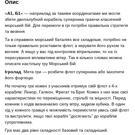
Опис
«
А1, Б1
» — наприклад за такими координатами ми могли
збити двопалубний корабель суперника граючи класичний
морський бій. Для перемоги в грі потрібні правильна стратегія
та везіння.
Та в справжніх морський баталіях все складніше, потрібно не
тільки правильно розставити флот, а керувати його рухом та
вогнем. А якщо у вас під контролем вітрильники, то на їх
пересування впливатиме вітер. Так в кількох словах можна
описати настільну гру Морський Бій.
Ігролад
. Мета гри — розбити флот суперника або захопити
його фортецю.
На початку гри кожен з учасників отримує свій флот з 4-х
кораблів: Лінкор, Галеон, Фрегат та Бриг. Кожен з них має свої
характеристики по переміщенню, стрільбі та міцності. Перед
кожним з ходів визначаємо силу вітру, кидком кубика. В один
хід у кожного гравця є можливість перемістити увесь свій флот
та вистрілити, якщо твої кораблі "досягають" до кораблів
супротивника.
Гра має два рівні складності базовий та складніший.