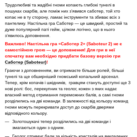
Трудолюбиві та жадібні гноми копають глибокі тунелі в
пошуках скарбів, але поміж них з’явився саботер, той хто
копає не в ту сторону, ламає інструменти та збиває всіх з
пантелику. Настільна гра Саботер — це швидкий, простий та
дуже популярний паті гейм, цілком логічно, що в нього
з’явилось доповнення.
Важливо! Настільна гра «Саботер 2» (Saboteur 2) не є
самостійною грою — це доповнення! Для гри в неї
спочатку вам необхідно придбати базову версію гри
Саботер (Saboteur)
!
Граючи з доповненням, ви отримаєте більше ролей, більші
тунелі та ще обширніший гномський копальний арсенал.
Тепер, крім копачів і шкідників, гравцям стануть доступні ще 3
нові ролі: бос, перекупник та геолог, кожен з яких надає
власний метод отримання переможних балів, а самі гноми
розділились на дві команди. В залежності від кольору команд
гноми можуть перекривати доступ до скарбів дверями
відповідного кольору.
Золотошукачі тепер розділились на дві команди і
змагаються один з одним.
Геолог отримує бали за кількість кристалів на викладених