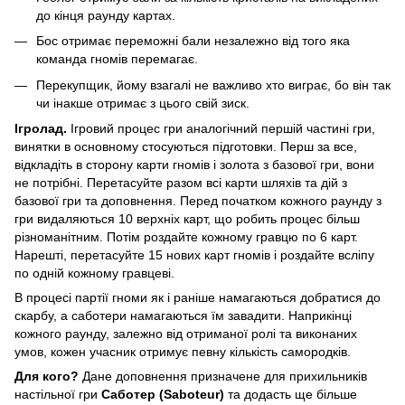
до кінця раунду картах.
Бос отримає переможні бали незалежно від того яка
команда гномів перемагає.
Перекупщик, йому взагалі не важливо хто виграє, бо він так
чи інакше отримає з цього свій зиск.
Ігролад.
Ігровий процес гри аналогічний першій частині гри,
винятки в основному стосуються підготовки. Перш за все,
відкладіть в сторону карти гномів і золота з базової гри, вони
не потрібні. Перетасуйте разом всі карти шляхів та дій з
базової гри та доповнення. Перед початком кожного раунду з
гри видаляються 10 верхніх карт, що робить процес більш
різноманітним. Потім роздайте кожному гравцю по 6 карт.
Нарешті, перетасуйте 15 нових карт гномів і роздайте всліпу
по одній кожному гравцеві.
В процесі партії гноми як і раніше намагаються добратися до
скарбу, а саботери намагаються їм завадити. Наприкінці
кожного раунду, залежно від отриманої ролі та виконаних
умов, кожен учасник отримує певну кількість самородків.
Для кого?
Дане доповнення призначене для прихильників
настільної гри
Саботер (Saboteur)
та додасть ще більше