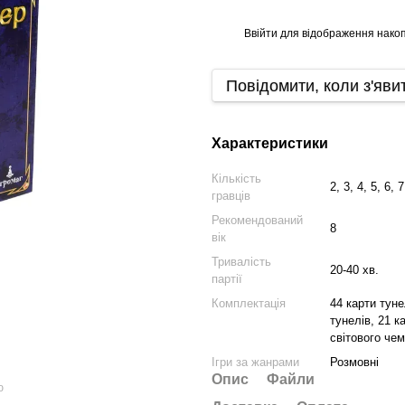
Ввійти
для відображення накоп
%
Повідомити, коли з'яви
Характеристики
Кількість
2, 3, 4, 5, 6, 
гравців
Рекомендований
8
вік
Тривалість
20-40 хв.
партії
Комплектація
44 карти туне
тунелів, 21 к
світового чем
Ігри за жанрами
Розмовні
Опис
Файли
ю