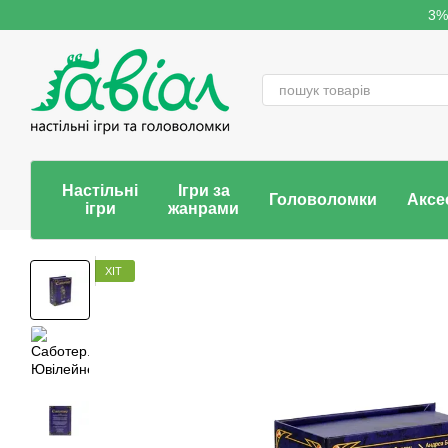
Перейти до основного контенту
3%
Настільні
Ігри за
Головоломки
Аксе
ігри
жанрами
ХІТ