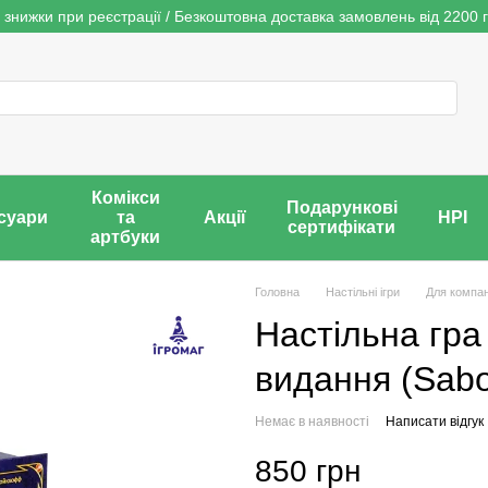
 знижки при реєстрації / Безкоштовна доставка замовлень від 2200 г
Комікси
Подарункові
суари
та
Акції
НРІ
сертифікати
артбуки
Головна
Настільні ігри
Для компан
Настільна гра
видання (Sabo
Немає в наявності
Написати відгук
850 грн