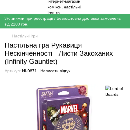
3% знижки при реєстрації / Безкоштовна доставка замовлень
від 2200 грн.
Настільні ігри
Настільна гра Рукавиця
Нескінченності - Листи Закоханих
(Infinity Gauntlet)
Артикул:
NI-0871
Написати відгук