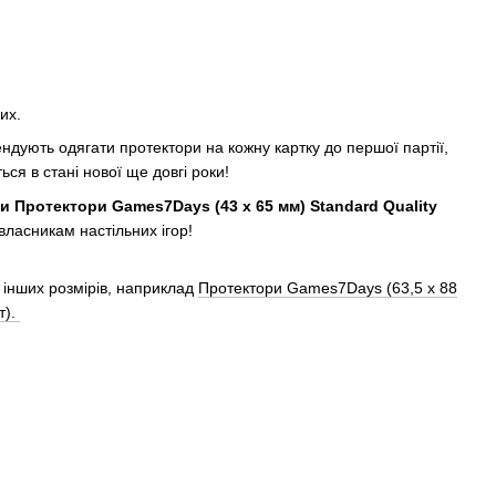
ших.
ндують одягати протектори на кожну картку до першої партії,
ся в стані нової ще довгі роки!
и Протектори Games7Days (43 x 65 мм) Standard Quality
 власникам настільних ігор!
 інших розмірів, наприклад
Протектори Games7Days (63,5 x 88
т).