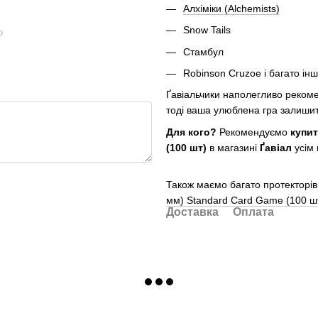
Алхіміки (Alchemists)
Snow Tails
ю
Стамбул
Robinson Cruzoe і багато ін
Ґавіальчики наполегливо рекоме
тоді ваша улюблена гра залишить
Для кого?
Рекомендуємо
купит
(100 шт)
в магазині
Ґавіал
усім
Також маємо багато протекторів
мм) Standard Card Game (100 ш
Доставка
Оплата