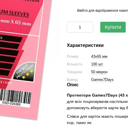
Ввійти
для відображення накоп
%
Купити
Характеристики
Розмір
43x65 мм
Кількість
100 шт.
Товщина
50 мікрон
Бренд
Games7Days
Опис
Протектори Games7Days (43 x 
для всіх поціновувачів настільни
допоможуть вберегти карти від б
Слівси для карток мають поширен
ігор, таких як: