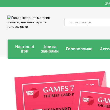
Перейти до основного контенту
3%
Настільні
Ігри за
Головоломки
Аксе
ігри
жанрами