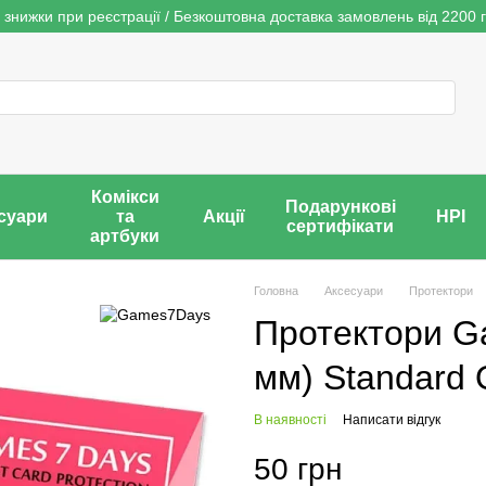
 знижки при реєстрації / Безкоштовна доставка замовлень від 2200 г
Комікси
Подарункові
суари
та
Акції
НРІ
сертифікати
артбуки
Головна
Аксесуари
Протектори
Протектори G
мм) Standard Q
В наявності
Написати відгук
50 грн