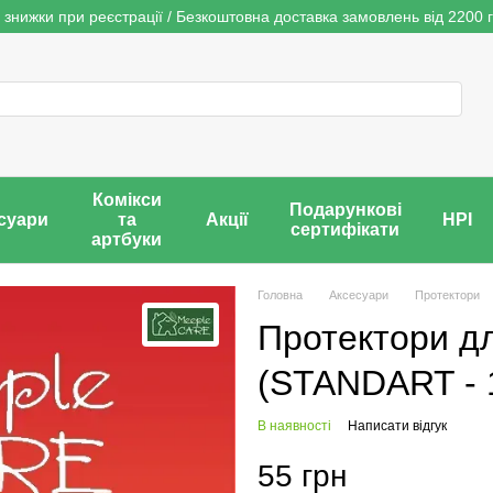
 знижки при реєстрації / Безкоштовна доставка замовлень від 2200 г
Комікси
Подарункові
суари
та
Акції
НРІ
сертифікати
артбуки
Головна
Аксесуари
Протектори
Протектори дл
(STANDART - 1
В наявності
Написати відгук
55 грн