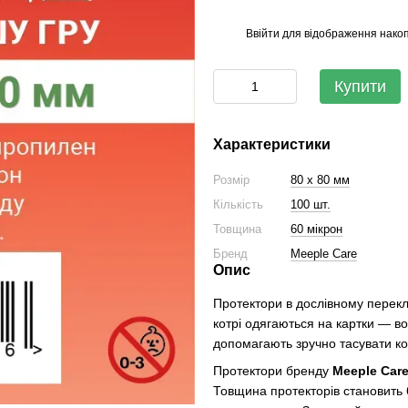
Ввійти
для відображення накоп
%
Купити
Характеристики
Розмір
80 х 80 мм
Кількість
100 шт.
Товщина
60 мікрон
Бренд
Meeple Care
Опис
Протектори в дослівному перекла
котрі одягаються на картки — в
допомагають зручно тасувати ко
Протектори бренду
Meeple Car
Товщина протекторів становить 