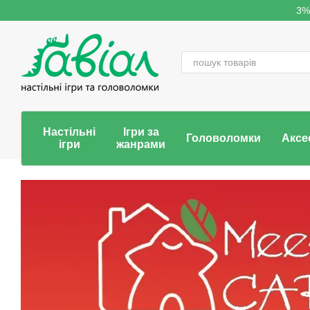
Перейти до основного контенту
3%
Настільні
Ігри за
Головоломки
Аксе
ігри
жанрами