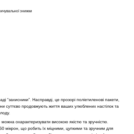
ичувальної знижки
ді “захисники”. Насправді, це прозорі поліетиленові пакети,
они суттєво продовжують життя ваших улюблених настілок та
лоду.
e
можна охарактеризувати високою якістю та зручністю.
60 мікрон, що робить їх міцними, цупкими та зручним для