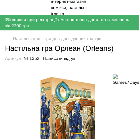
3% знижки при реєстрації / Безкоштовна доставка замовлень
від 2200 грн.
Настільні ігри
Ігри для досвідчених гравців
Настільна гра Орлеан (Orleans)
Артикул:
NI-1352
Написати відгук