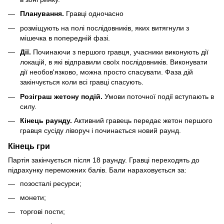
Планування.
Гравці одночасно
розміщують на полі послідовників, яких витягнули з
мішечка в попередній фазі.
Дії.
Починаючи з першого гравця, учасники виконують дії
локацій, в які відправили своїх послідовників. Виконувати
дії необов'язково, можна просто спасувати. Фаза дій
закінчується коли всі гравці спасують.
Розіграш жетону подій.
Умови поточної події вступають в
силу.
Кінець раунду.
Активний гравець передає жетон першого
гравця сусіду ліворуч і починається новий раунд.
Кінець гри
Партія закінчується після 18 раунду. Гравці переходять до
підрахунку переможних балів. Бали нараховується за:
позосталі ресурси;
монети;
торгові пости;