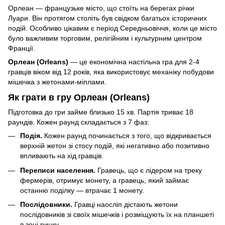
Орлеан — французьке місто, що стоїть на берегах річки
Луари. Він протягом століть був свідком багатьох історичних
подій. Особливо цікавим є період Середньовіччя, коли це місто
було важливим торговим, релігійним і культурним центром
Франції.
Орлеан (Orleans)
— це економічна настільна гра для 2-4
гравців віком від 12 років, яка використовує механіку побудови
мішечка з жетонами-міплами.
Як грати в гру Орлеан (Orleans)
Підготовка до гри займе близько 15 хв. Партія триває 18
раундів. Кожен раунд складається з 7 фаз:
Подія.
Кожен раунд починається з того, що відкривається
верхній жетон зі стосу подій, які негативно або позитивно
впливають на хід гравців.
Переписи населення.
Гравець, що є лідером на треку
фермерів, отримує монету, а гравець, який займає
останню поділку — втрачає 1 монету.
Послідовники.
Гравці наосліп дістають жетони
послідовників зі своїх мішечків і розміщують їх на планшеті
в зоні ринку.