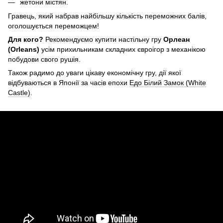
жетони містян.
Гравець, який набрав найбільшу кількість переможних балів,
оголошується переможцем!
Для кого?
Рекомендуємо купити настільну гру
Орлеан
(Orleans)
усім прихильникам складних євроігор з механікою
побудови свого рушія.
Також радимо до уваги цікаву економічну гру, дії якої
відбуваються в Японії за часів епохи
Едо Білий Замок (White
Castle)
.