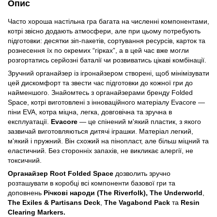
Опис
Часто хороша настільна гра багата на численні компонентами,
котрі звісно додають атмосфери, але при цьому потребують
підготовки: десятки зіп-пакетів, сортування ресурсів, карток та
рознесення їх по окремих “гірках”, а в цей час вже могли
розгортатись серйозні баталії чи розвиватись цікаві комбінації.
Зручний органайзер із ігронайзером створені, щоб мінімізувати
цей дискомфорт та звести час підготовки до кожної гри до
найменшого. Знайомтесь з органайзерами бренду Folded
Space, котрі виготовлені з інноваційного матеріалу Evacore —
піни EVA, котра міцна, легка, довговічна та зручна в
експлуатації.
Evacore
— це спінений м'який пластик, з якого
зазвичай виготовляються дитячі іграшки. Матеріал легкий,
м'який і пружний. Він схожий на пінопласт, але більш міцний та
еластичний. Без сторонніх запахів, не викликає алергії, не
токсичний.
Органайзер Root Folded Space
дозволить зручно
розташувати в коробці всі компоненти базової гри та
доповнень
Річкові народи (The Riverfolk),
The Underworld
,
The Exiles & Partisans Deck
,
The Vagabond Pack
та
Resin
Clearing Markers.