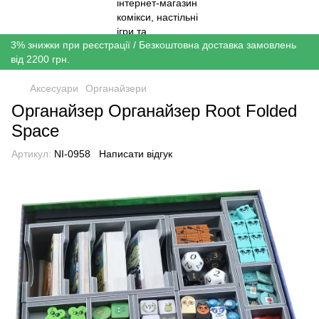
3% знижки при реєстрації / Безкоштовна доставка замовлень
від 2200 грн.
Аксесуари
Органайзери
Органайзер Органайзер Root Folded
Space
Артикул:
NI-0958
Написати відгук