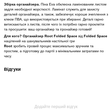
Збірка органайзера.
Піна Eva обклеєна ламінованим листом
задля необхідної жорсткості. Ламінат служить для захисту
деталей органайзера, а також, забезпечує хороше зчеплення з
клеєм ПВА, що використовується при збиранні. Деталі гарно
витискаються з листів, після чого їх потрібно гарно проклеїти
та просушити: ваш органайзер та ігронайзер готовий!
Для кого?
Органайзер Root Folded Space
від
Folded Space
націлений на шанувальників настільної гри
Root
зробить ігровий процес максимально зручним та
простим, а підготовку до партії з мінімальними затратами по
часу.
Відгуки
Додайте перший відгук