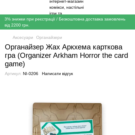
3% знижки при реєстрації / Безкоштовна доставка замовлень
від 2200 грн.
Аксесуари
Органайзери
Органайзер Жах Аркхема карткова
гра (Organizer Arkham Horror the card
game)
Артикул:
NI-0206
Написати відгук