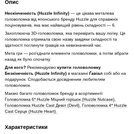
Опис
Нескінченність (Huzzle Infinity)
— це цікава металева
головоломка від японського бренду Huzzle для справжніх
поціновувачів, яка має найвищий рівень складності — 6.
Захоплююча 3D-головоломка, яка перевірить вашу логіку. Ця
головоломка отримала свою назву завдяки складності та
здатності поглинути гравців на невизначений час.
Мета гри — роз'єднати елементи головоломки, а потім зібрати
назад як було спочатку.
Для кого?
Рекомендуємо
купити головоломку
Безкінечність (Huzzle Infinity)
в магазині
Ґавіал
собі або на
подарунок. Сподобається досвідченим любителям
головоломок.
Маємо багато головоломок бренду в асортименті:
Г
оловоломка 6* Huzzle Міцний горішок (Huzzle Nutcase),
Головоломка Huzzle Cast Девіл (Devil),
Головоломка 4* Huzzle
Cast Серце (Huzzle Heart).
Характеристики