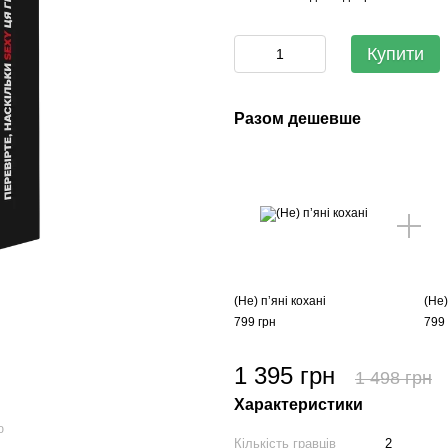
Купити
Разом дешевше
(Не) пʼяні кохані
(Не)
799 грн
799 
1 395 грн
1 498 грн
Характеристики
ю
Кількість гравців
2