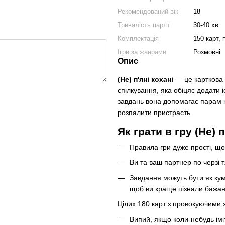
Рекомендований вік
18
Тривалість партії
30-40 хв.
Комплектація
150 карт, 
Ігри за жанрами
Розмовні
Опис
(Не) п'яні кохані
— це карткова 
спілкування, яка обіцяє додати 
завдань вона допомагає парам кр
розпалити пристрасть.
Як грати в гру (Не) 
Правила гри дуже прості, що
Ви та ваш партнер по черзі т
Завдання можуть бути як кум
щоб ви краще пізнали бажан
Цілих 180 карт з провокуючими 
Випий, якщо коли-небудь імі