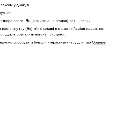
 сексом у джакузі.
ілуєшся.
ртнера слово. Якщо він/вона не вгадав(-ла) — випий.
 настільну гру
(Не) п'яні кохані
в магазині
Ґавіал
парам, які
о і дужче розпалити вогонь пристрасті.
ндуємо спробувати більш «інтерактивну» гру для пар
Оральні