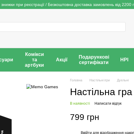
 знижки при реєстрації / Безкоштовна доставка замовлень від 2200 г
Комікси
Подарункові
суари
та
Акції
НРІ
сертифікати
артбуки
Головна
Настільні ігри
Дуельні
Настільна гра 
В наявності
Написати відгук
799 грн
Ввійти
для відображення накоп
%