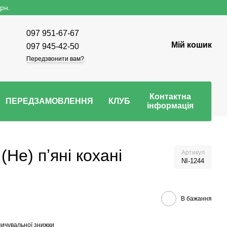
рн.
097 951-67-67
Мій кошик
097 945-42-50
Передзвонити вам?
Контактна
ПЕРЕДЗАМОВЛЕННЯ
КЛУБ
інформація
(Не) пʼяні кохані
Артикул
NI-1244
В бажання
ичувальної знижки