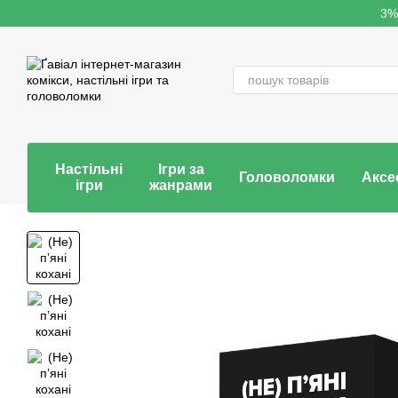
Перейти до основного контенту
3%
Настільні
Ігри за
Головоломки
Аксе
ігри
жанрами