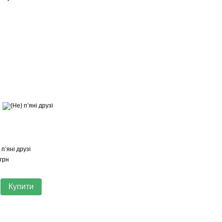
 пʼяні друзі
грн
Купити