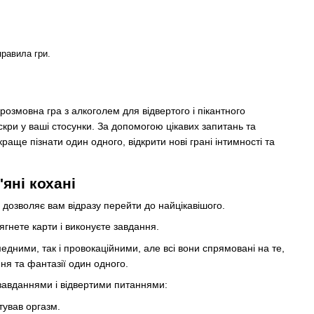
правила гри.
розмовна гра з алкоголем для відвертого і пікантного
іскри у ваші стосунки. За допомогою цікавих запитань та
аще пізнати один одного, відкрити нові грані інтимності та
п'яні кохані
 дозволяє вам відразу перейти до найцікавішого.
ягнете карти і виконуєте завдання.
едними, так і провокаційними, але всі вони спрямовані на те,
ня та фантазії один одного.
завданнями і відвертими питаннями:
тував оргазм.