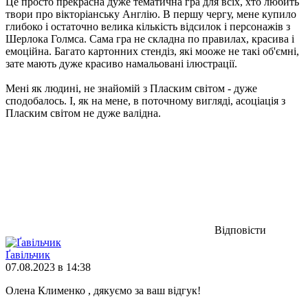
Це просто прекрасна дуже тематична гра для всіх, хто любить
твори про вікторіанську Англію. В першу чергу, мене купило
глибоко і остаточно велика кількість відсилок і персонажів з
Шерлока Голмса. Сама гра не складна по правилах, красива і
емоційна. Багато картонних стендіз, які мооже не такі об'ємні,
зате мають дуже красиво намальовані ілюстрації.
Мені як людині, не знайомій з Пласким світом - дуже
сподобалось. І, як на мене, в поточному вигляді, асоціація з
Пласким світом не дуже валідна.
Відповісти
Ґавільчик
07.08.2023 в 14:38
Олена Клименко , дякуємо за ваш відгук!