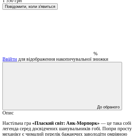
1 550 грн
Повідомити, коли з'явиться
%
Ввійти
для відображення накопичувальної знижки
До обраного
Опис
Настільна гра
«Плаский світ: Анк-Морпорк»
— це така собі
легенда серед досвідчених шанувальників гобі. Попри просту
механіку є чималий перелік бажаючих заволодіти омріяною