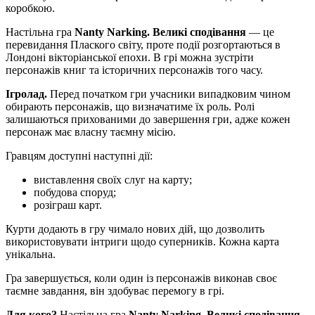
коробкою.
Настільна гра
Nanty Narking. Великі сподівання
— це
перевидання Плаского світу, проте події розгортаються в
Лондоні вікторіанської епохи. В грі можна зустріти
персонажів книг та історичних персонажів того часу.
Ігролад.
Перед початком гри учасники випадковим чином
обирають персонажів, що визначатиме їх роль. Ролі
залишаються прихованими до завершення гри, адже кожен
персонаж має власну таємну місію.
Гравцям доступні наступні дії:
виставлення своїх слуг на карту;
побудова споруд;
розіграш карт.
Курти додають в гру чимало нових дій, що дозволить
використовувати інтриги щодо суперників. Кожна карта
унікальна.
Гра завершується, коли один із персонажів виконав своє
таємне завдання, він здобуває перемогу в грі.
Для кого?
Настільна гра
Nanty Narking. Великі сподівання