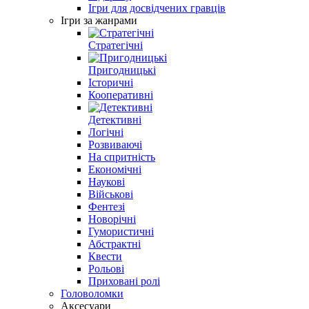
Ігри для досвідчених гравців
Ігри за жанрами
Стратегічні
Пригодницькі
Історичні
Кооперативні
Детективні
Логічні
Розвиваючі
На спритність
Економічні
Наукові
Військові
Фентезі
Новорічні
Гумористичні
Абстрактні
Квести
Рольові
Приховані ролі
Головоломки
Аксесуари