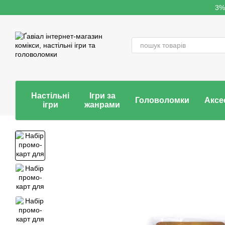
Перейти до основного контенту
3%
Настільні
Ігри за
Головоломки
Аксе
ігри
жанрами