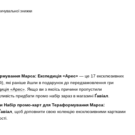
ичувальної знижки
рмування Марса: Експедиція «Арес»
— це 17 ексклюзивних
цій), які раніше йшли в подарунок до передзамовлення гри
иція «Арес»
. Якщо ви з якоїсь причини пропустили
ливість придбати промо набір зараз в магазині
Ґавіал
.
ти Набір промо-карт для Тераформування Марса:
Ґавіал
, щоб доповнити свою колекцію ексклюзивними картками
ості.