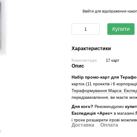
Ввійти
для відображення накоп
%
Купити
Характеристики
Комплектація
17 карт
Опис
Набір промо-карт для Терафо
карток (11 проектів і 6 корпора
Тераформування Марса: Експед
передзамовлення, ви маєте мож
Для кого?
Рекомендуємо
купи
Експедиція «Арес»
в магазині
і трохи розширити ігрові можлив
Доставка
Оплата
ю