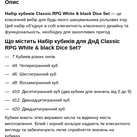
Опис
Набір кубиків Classic RPG White & black Dice Set
— це
класичний вибір для будь-якого шанувальника рольових ігор.
Цей набір об'єднує в собі елегантність класичного дизайну та
функціональність, необхідну для захопливих пригод.
Що містить Набір кубиків для ДнД Classic
RPG White & black Dice Set?
7 Кубиків різних типів:
d4: Чотиригранний куб
d6: Шестигранний куб
d8: Восьмигранний куб
d10: Десятигранний куб (два кубики для значень від 0 до 9)
d12: Дванадцятигранний куб
d20: Двадцятигранний куб
Кубики мають чітко виражені числа та відмінну якість
виготовлення. Білий і чорний кольори надають їм елегантного
вигляду та забезпечують легке сприйняття значень на
кубиках.