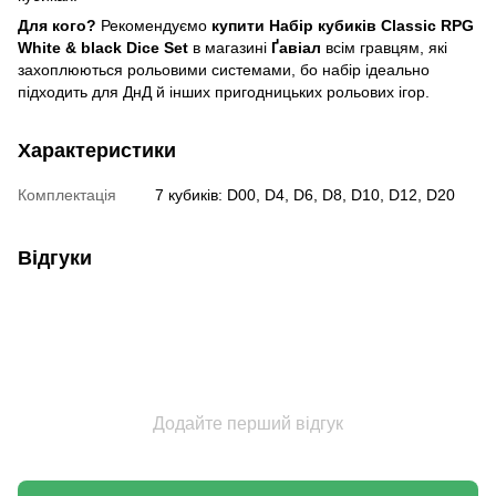
Для кого?
Рекомендуємо
купити Набір кубиків Classic RPG
White & black Dice Set
в магазині
Ґавіал
всім гравцям, які
захоплюються рольовими системами, бо набір ідеально
підходить для ДнД й інших пригодницьких рольових ігор.
Характеристики
Комплектація
7 кубиків: D00, D4, D6, D8, D10, D12, D20
Відгуки
Додайте перший відгук