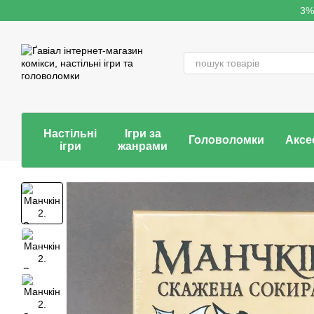
Перейти до основного контенту
3%
Настільні
Ігри за
Головоломки
Аксе
ігри
жанрами