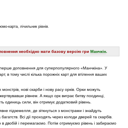
ромо-карта, лічильник рівнів.
повнення необхідно мати базову версію гри
Манчкін
.
ерше доповнення для суперпопулярного «Манчкіна». У
рт, в тому числі кілька порожніх карт для втiлення ваших
 монстрів, нові скарби і нову расу орків. Орки можуть
ожертвувавши рівнем. А якщо орк виграє битву поодинці,
ь одиниць сили, він отримує додатковий рівень.
уявне підземелля, де зіткнуться з монстрами і знайдуть
а багатств. Всі дії проходять через колоди дверей та скарбів.
 в двобій і перемагаємо. Потім отримуємо рівень і забираємо