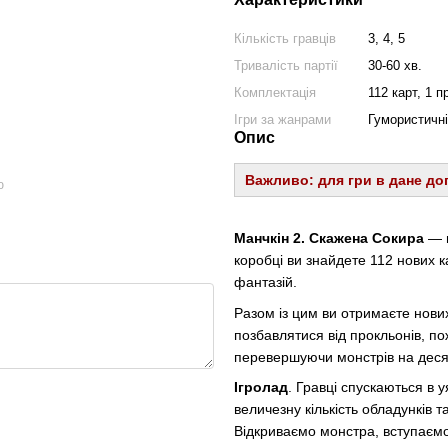
Кількість гравців
3, 4, 5
Тривалість партії
30-60 хв.
Комплектація
112 карт, 1 п
Ігри за жанрами
Гумористичні
Опис
Важливо: для гри в дане до
ю
Манчкін 2. Скажена Сокира
— п
коробці ви знайдете 112 нових ка
фантазій.
Разом із цим ви отримаєте нових
позбавлятися від прокльонів, п
перевершуючи монстрів на десят
Ігролад
. Гравці спускаються в 
величезну кількість обладунків т
Відкриваємо монстра, вступаємо