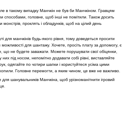
ле в такому випадку Манчкін не був би Манчкіном. Гравцям
 способами, головне, щоб інші не помітили. Також досить
и монстрів, проклять і обладунків, щоб на цілий день
уті для манчкінів будь-якого рівня, тому доведеться просити
я можливості для шантажу. Хочете, просіть плату за допомогу, є
е, що не будете заважати. Можете порушувати свої обіцянки,
у них під носом, непомітно додавати собі рівні, виставляйте
рук, одягайте по чотири шапки і користуйтеся усіма цими
схопили. Головне перемогти, а яким чином, це вже не важливо.
 для шанувальників Манчкіна, щоб урізноманітнити ігровий
ще.