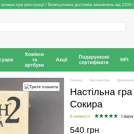
 знижки при реєстрації / Безкоштовна доставка замовлень від 2200 г
Комікси
Подарункові
суари
та
Акції
НРІ
сертифікати
артбуки
Головна
Настільні ігри
Доповненн
Настільна гра
Сокира
В наявності
1 відгук
540 грн