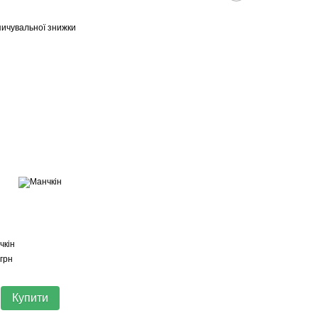
ичувальної знижки
чкін
грн
Купити