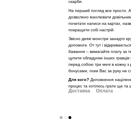
скарби.
На перший погляд все просто. А
дозволено махлювати довільними
почитати написи на картах, назв
покращити собі настрій.
Звісно деякі монстри занадто кр
допомоги. От тут і відкриваютьс
бажання – вимагайте плату за т
цупити обладунки інших гравців 
перед собою три мечі в кожну з 
бонусами, поки Вас за руку не 
Для кого?
Доповнення націлене
процес та хотілось грати ще та 
Доставка
Оплата