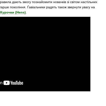
равила дають змогу познайомити новачків зі світом настільних
старше покоління. Ґавіальчики радять також звернути увагу на
а
Курочки (Hens)
.