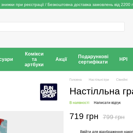
 знижки при реєстрації / Безкоштовна доставка замовлень від 2200 г
Комікси
Подарункові
суари
та
Акції
НРІ
сертифікати
артбуки
Головна
Настільні ігри
Сімейні
Настілльна гр
В наявності
Написати відгук
719 грн
799 грн
Ввійти
для відображення накоп
%