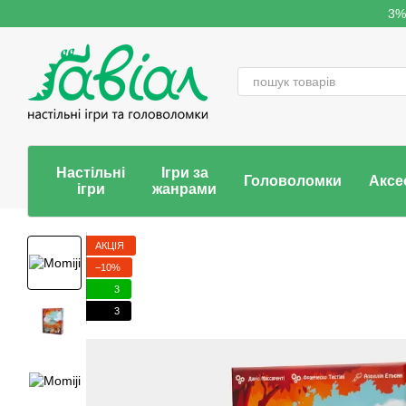
Перейти до основного контенту
3%
Настільні
Ігри за
Головоломки
Аксе
ігри
жанрами
АКЦІЯ
−10%
3
3