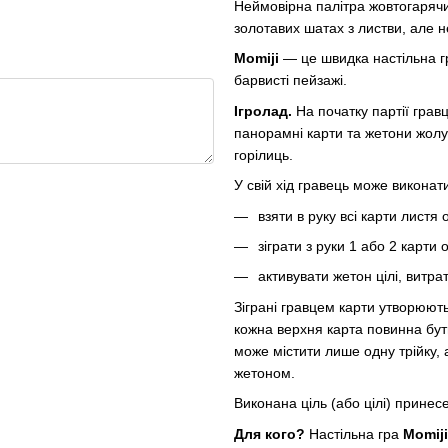
Неймовірна палітра жовтогарячи
золотавих шатах з листви, але 
Momiji
— це швидка настільна гр
барвисті пейзажі.
Ігролад.
На початку партії грав
панорамні карти та жетони жолуд
горілиць.
У свій хід гравець може виконат
взяти в руку всі карти листя 
зіграти з руки 1 або 2 карти о
активувати жетон цілі, витр
Зіграні гравцем карти утворюють
кожна верхня карта повинна бут
може містити лише одну трійку,
жетоном.
Виконана ціль (або цілі) принес
Для кого?
Настільна гра
Momij