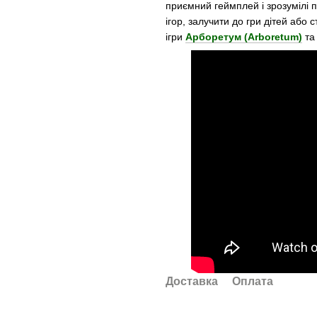
приємний геймплей і зрозумілі п
ігор, залучити до гри дітей або 
ігри
Арборетум (Arboretum)
т
Доставка
Оплата