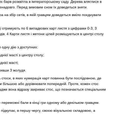
х барв розквітла в імператорському саду. Дерева вляглися в
ненадовго. Перед зимовим сном їх доведеться зняти.
а на збір сетів, в якій гравцям доведеться вміло поєднувати
ці отримують по 6 випадкових карт листя з цифрами 0-3, 3
ів. 4 Карти листя і жетони цілей розміщуються в центрі столу
и одну дію з доступних:
однієї масті з центру столу;
днієї масті;
ативши 3 жолудя.
 стоси, в яких нумерація карт повинна бути послідовною, де
и більшою або дорівнювати попередній. Проте, кожен стос
 адже вона відразу закриває стос, що позначається спеціальним
е переможні бали в кінці гри одному або декільком гравцям.
i
підкупає, в першу чергу, своєю візуальною складовою, а