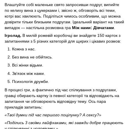
Влаштуйте собі маленьке свято запросивши подруг, випийте
по келиху вина з цукерками і, звісно ж, обговоріть всі теми,
котрі вас хвилюють. Поділіться чимось особливим, що можна
довірити тільки близьким подругам. Ідеальний варіант на такий
випадок — настільна розмовна гра
Між нами: Дівчатами
.
Ігролад.
В милій рожевій коробочці ви знайдете 150 карток з
запитаннями з 5 різних категорій для щирих і цікавих розмов:
Кожна з нас.
Без вина не обійтись.
Всі жінки відьми.
Зв'язок між нами.
Психологія дружби.
В процесі гри, а фактично під час спілкування з подругами,
гравці обирають картку із певної категорії та відповідають на
запитання чи обговорюють відповідну тему. Ось пара
прикладів запитань:
«Твої думки під час першого поцілунку? А сексу?»
«Поділись 3 своїми лайфхаками, які завжди добре працюють
у спілкуванні з чоловіками.»