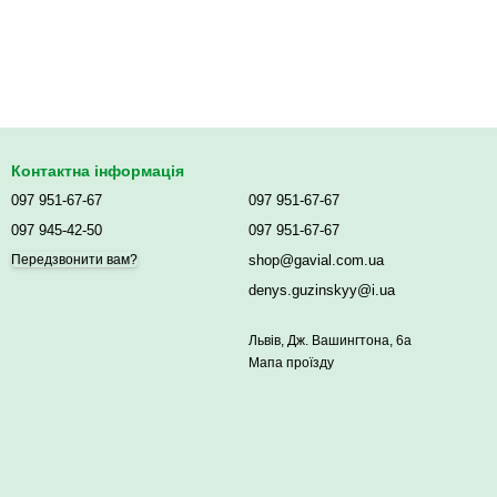
Контактна інформація
097 951-67-67
097 951-67-67
097 945-42-50
097 951-67-67
shop@gavial.com.ua
Передзвонити вам?
denys.guzinskyy@i.ua
Львів, Дж. Вашингтона, 6а
Мапа проїзду