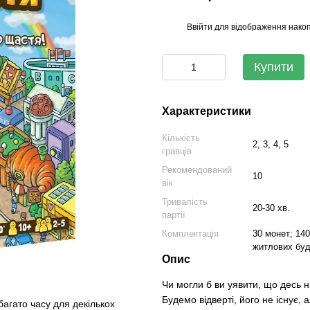
Ввійти
для відображення накоп
%
Купити
Характеристики
Кількість
2, 3, 4, 5
гравців
Рекомендований
10
вік
Тривалість
20-30 хв.
партії
Комплектація
30 монет; 140
житлових буді
Опис
Чи могли б ви уявити, що десь н
Будемо відверті, його не існує,
багато часу для декількох