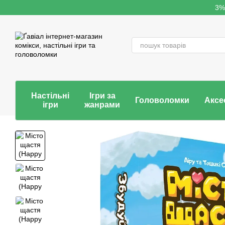
Перейти до основного контенту
3%
Настільні
Ігри за
Головоломки
Аксе
ігри
жанрами