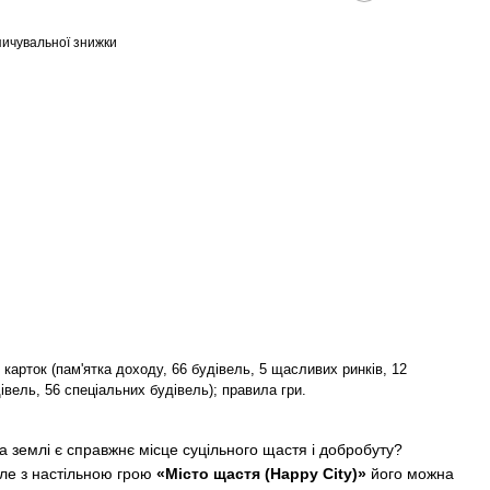
ичувальної знижки
 карток (пам'ятка доходу, 66 будівель, 5 щасливих ринків, 12
вель, 56 спеціальних будівель); правила гри.
а землі є справжнє місце суцільного щастя і добробуту?
 але з настільною грою
«Місто щастя (Happy City)»
його можна