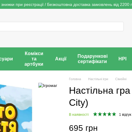
 знижки при реєстрації / Безкоштовна доставка замовлень від 2200 г
Комікси
Подарункові
суари
та
Акції
НРІ
сертифікати
артбуки
Головна
Настільні ігри
Сімейні
Настільна гра
City)
В наявності
1 відгук
695 грн