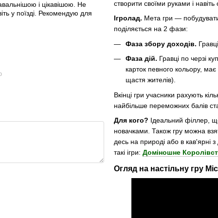
створити своїми руками і навіть
авальнішою і цікавішою. Не
іть у поїзді. Рекомендую для
Ігролад.
Мета гри — побудувати
поділяється на 2 фази:
Фаза збору доходів.
Гравці
Фаза дій.
Гравці по черзі ку
карток певного кольору, має
ю
щастя жителів).
Вкінці гри учасники рахують кіль
найбільше переможних балів ст
Для кого?
Ідеальний філлер, що
новачками. Також гру можна взят
десь на природі або в кав'ярні
такі ігри:
Доміношне Королівст
Огляд на настільну гру Міс