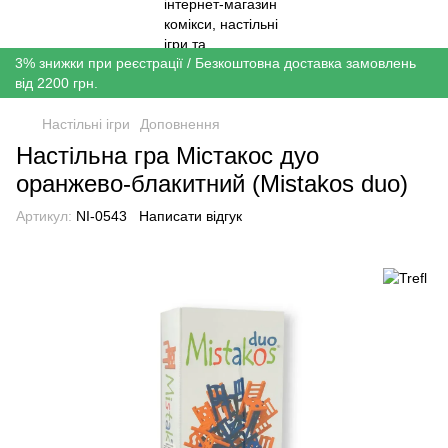
3% знижки при реєстрації / Безкоштовна доставка замовлень
від 2200 грн.
Настільні ігри
Доповнення
Настільна гра Містакос дуо
оранжево-блакитний (Mistakos duo)
Артикул:
NI-0543
Написати відгук