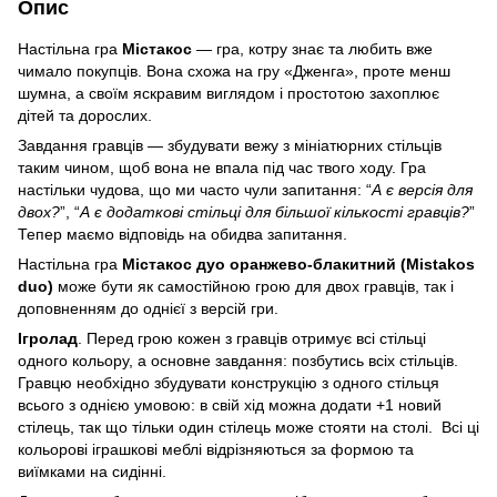
Опис
Настільна гра
Містакос
— гра, котру знає та любить вже
чимало покупців. Вона схожа на гру «Дженга», проте менш
шумна, а своїм яскравим виглядом і простотою захоплює
дітей та дорослих.
Завдання гравців — збудувати вежу з мініатюрних стільців
таким чином, щоб вона не впала під час твого ходу. Гра
настільки чудова, що ми часто чули запитання: “
А є версія для
двох?
”, “
А є додаткові стільці для більшої кількості гравців?
”
Тепер маємо відповідь на обидва запитання.
Настільна гра
Містакос дуо оранжево-блакитний (Mistakos
duo)
може бути як самостійною грою для двох гравців, так і
доповненням до однієї з версій гри.
Ігролад
. Перед грою кожен з гравців отримує всі стільці
одного кольору, а основне завдання: позбутись всіх стільців.
Гравцю необхідно збудувати конструкцію з одного стільця
всього з однією умовою: в свій хід можна додати +1 новий
стілець, так що тільки один стілець може стояти на столі. Всі ці
кольорові іграшкові меблі відрізняються за формою та
виїмками на сидінні.