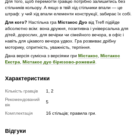
Для того, щоб перемогти гравцю потрібно залишитись без
стільчиків кольору. А якщо в твій хід стільчики впали — це
штраф: у чий хід впали елементи конструкції, забирає їх собі.
Для кого?
Настільна гра
Містакос Дуо
від Trefl підійде
абсолютно всім: вона дружня, позитивна і універсальна для
дітей, дорослих, для вечірки чи сімейного вечора, в офіс і
навіть для цікавого вечора удвох. Гра розвиває дрібну
моторику, спритність, уважність, терпіння.
Дана версія сумісна з версіями гри
Містакос
,
Містакос
Екстра
,
Містакос дуо бірюзово-рожевий
.
Характеристики
Кількість гравців
1, 2
Рекомендований
5
вік
Комплектація
16 стільців; правила гри.
Відгуки