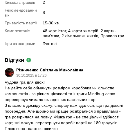
Кількість гравців
2
Рекомендований
8
вік
Тривалість партії
15-30 хв.
Комплектація
48 карт істот, 4 карти химерій, 2 карти-
пам’ятки, 2 лічильники життів, Правила гри
Ігри за жанрами
Фентезі
Відгуки
1
Різниченко Світлана Миколаївна
30.10.2025 в 17:26
Чудова гра для двох!
Не дайте себе обманути розміром коробочки чи кількістю
компонентів - за рівнем цікавості та інтриги Mindbug легко
перевершує чимало складніших настільних ігор.
З власного досвіду скажу: спершу нам здалося, що гра доволі
посередня. Але щойно ми краще розібралися з правилами -
гра розкрилася на повну. Фішка гри - це спеціальні здібності
карт, які можуть перевернути перебіг партії на 180 градусів.
Плюс вона грається швидко.