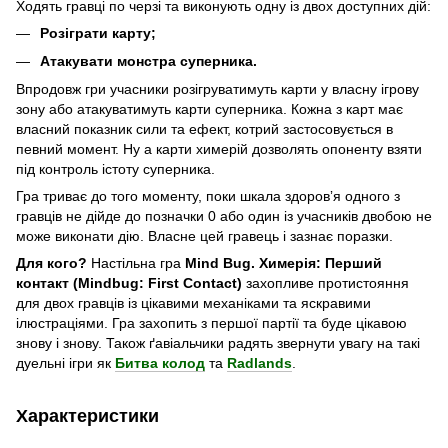
Ходять гравці по черзі та виконують одну із двох доступних дій:
Розіграти карту;
Атакувати монстра суперника.
Впродовж гри учасники розігруватимуть карти у власну ігрову
зону або атакуватимуть карти суперника. Кожна з карт має
власний показник сили та ефект, котрий застосовується в
певний момент. Ну а карти химерій дозволять опоненту взяти
під контроль істоту суперника.
Гра триває до того моменту, поки шкала здоровʼя одного з
гравців не дійде до позначки 0 або один із учасників двобою не
може виконати дію. Власне цей гравець і зазнає поразки.
Для кого?
Настільна гра
Mind Bug. Химерія: Перший
контакт (Mindbug: First Contact)
захопливе протистояння
для двох гравців із цікавими механіками та яскравими
ілюстраціями. Гра захопить з першої партії та буде цікавою
знову і знову. Також ґавіальчики радять звернути увагу на такі
дуельні ігри як
Битва колод
та
Radlands
.
Характеристики