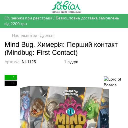
3% знижки при реєстрації / Безкоштовна доставка замовлень
від 2200 грн.
Настільні ігри
Дуельні
Mind Bug. Химерія: Перший контакт
(Mindbug: First Contact)
Артикул:
NI-1125
1 відгук
3
3