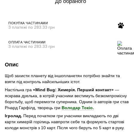
До обраного
ПОКУПКА ЧАСТИНАМИ
3 платежі по 283.33 грн
ОПЛАТА ЧАСТИНАМИ
3 платежі по 283.33 грн
Опис
Щоб захисти планету від іншопланетян потрібно знайти та
взяти під контроль найсильніших істот.
Настільна гра
«Mind Bug: Химерія. Перший контакт»
—
яскрава дуелька, в котрій учасники вестимуть безкомпромісну
боротьбу, щоб перемогти суперника. Одним із авторів гри став
Річард Гарфілд, творець гри
Володар Токіо.
Ігролад.
Перед початком гри учасники викладають по дві
карти химерій горілиць навпроти себе та формують стартові
колоди монстрів з 10 карт. Після чого беруть по 5 карт в руку.