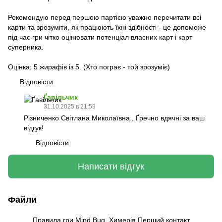
Рекомендую перед першою партією уважно перечитати всі
карти та зрозуміти, як працюють їхні здібності - це допоможе
під час гри чітко оцінювати потенціал власних карт і карт
суперника.
Оцінка: 5 жирафів із 5. (Хто пограє - той зрозуміє)
Відповісти
Ґавільчик
31.10.2025 в 21:59
Різниченко Світлана Миколаївна , Ґречно вдячні за ваш
відгук!
Відповісти
Написати відгук
Файли
Правила гри Mind Bug. Химерія Перший контакт