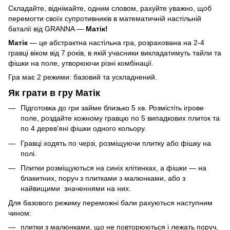
Складайте, віднімайте, одним словом, рахуйте уважно, щоб
перемогти своїх супротивників в математичній настільній
баталії від GRANNA —
Матік!
Матік
— це абстрактна настільна гра, розрахована на 2-4
гравці віком від 7 років, в якій учасники викладатимуть тайли та
фішки на поле, утворюючи різні комбінації.
Гра має 2 режими: базовий та ускладнений.
Як грати в гру Матік
Підготовка до гри займе близько 5 хв. Розмістіть ігрове
поле, роздайте кожному гравцю по 5 випадкових плиток та
по 4 дерев'яні фішки одного кольору.
Гравці ходять по черзі, розміщуючи плитку або фішку на
полі.
Плитки розміщуються на синіх клітинках, а фішки — на
блакитних, поруч з плитками з малюнками, або з
найвищими значеннями на них.
Для базового режиму переможні бали рахуються наступним
чином:
плитки з малюнками, що не повторюються і лежать поруч,