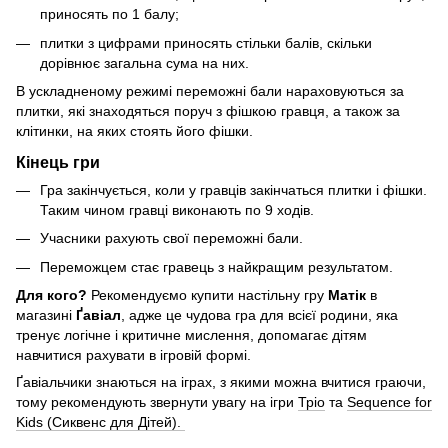
приносять по 1 балу;
плитки з цифрами приносять стільки балів, скільки
дорівнює загальна сума на них.
В ускладненому режимі переможні бали нараховуються за
плитки, які знаходяться поруч з фішкою гравця, а також за
клітинки, на яких стоять його фішки.
Кінець гри
Гра закінчується, коли у гравців закінчаться плитки і фішки.
Таким чином гравці виконають по 9 ходів.
Учасники рахують свої переможні бали.
Переможцем стає гравець з найкращим результатом.
Для кого?
Рекомендуємо купити настільну гру
Матік
в
магазині
Ґавіал
, адже це чудова гра для всієї родини, яка
тренує логічне і критичне мислення, допомагає дітям
навчитися рахувати в ігровій формі.
Ґавіальчики знаються на іграх, з якими можна вчитися граючи,
тому рекомендують звернути увагу на ігри
Тріо
та
Sequence for
Kids (Сиквенс для Дітей).