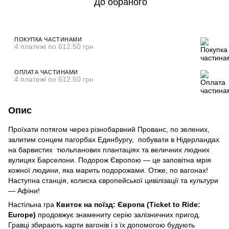
До обраного
ПОКУПКА ЧАСТИНАМИ
4 платежі по 612.50 грн
ОПЛАТА ЧАСТИНАМИ
4 платежі по 612.50 грн
Опис
Проїхати потягом через різнобарвний Прованс, по зелених,
залитим сонцем пагорбах Единбургу, побувати в Нідерландах
на барвистих тюльпанових плантаціях та величних людних
вулицях Барселони. Подорож Європою — це заповітна мрія
кожної людини, яка марить подорожами. Отже, по вагонах!
Наступна станція, колиска європейської цивілізації та культури
— Афіни!
Настільна гра
Квиток на поїзд: Європа (Ticket to Ride:
Europe)
продовжує знамениту серію залізничних пригод.
Гравці збирають карти вагонів і з їх допомогою будують