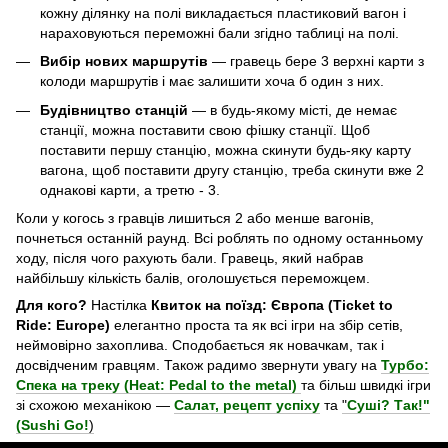
кожну ділянку на полі викладається пластиковий вагон і
нараховуються переможні бали згідно таблиці на полі.
Вибір нових маршрутів
— гравець бере 3 верхні карти з
колоди маршрутів і має залишити хоча б один з них.
Будівництво станцій
— в будь-якому місті, де немає
станції, можна поставити свою фішку станції. Щоб
поставити першу станцію, можна скинути будь-яку карту
вагона, щоб поставити другу станцію, треба скинути вже 2
однакові карти, а третю - 3.
Коли у когось з гравців лишиться 2 або менше вагонів,
почнеться останній раунд. Всі роблять по одному останньому
ходу, після чого рахують бали. Гравець, який набрав
найбільшу кількість балів, оголошується переможцем.
Для кого?
Настілка
Квиток на поїзд: Європа (Ticket to
Ride: Europe)
елегантно проста та як всі ігри на збір сетів,
неймовірно захоплива. Сподобається як новачкам, так і
досвідченим гравцям. Також радимо звернути увагу на
Турбо:
Спека на треку (Heat: Pedal to the metal)
та більш швидкі ігри
зі схожою механікою —
Салат, рецепт успіху
та
"
Суші? Так!"
(Sushi Go!
)