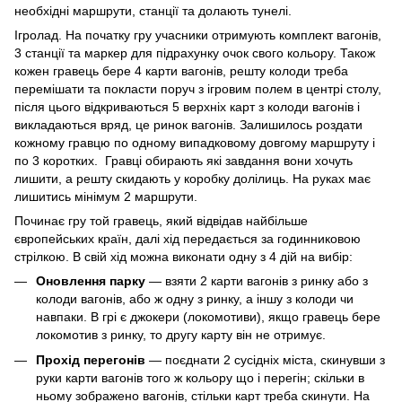
необхідні маршрути, станції та долають тунелі.
Ігролад. На початку гру учасники отримують комплект вагонів,
3 станції та маркер для підрахунку очок свого кольору. Також
кожен гравець бере 4 карти вагонів, решту колоди треба
перемішати та покласти поруч з ігровим полем в центрі столу,
після цього відкриваються 5 верхніх карт з колоди вагонів і
викладаються вряд, це ринок вагонів. Залишилось роздати
кожному гравцю по одному випадковому довгому маршруту і
по 3 коротких. Гравці обирають які завдання вони хочуть
лишити, а решту скидають у коробку долілиць. На руках має
лишитись мінімум 2 маршрути.
Починає гру той гравець, який відвідав найбільше
європейських країн, далі хід передається за годинниковою
стрілкою. В свій хід можна виконати одну з 4 дій на вибір:
Оновлення парку
— взяти 2 карти вагонів з ринку або з
колоди вагонів, або ж одну з ринку, а іншу з колоди чи
навпаки. В грі є джокери (локомотиви), якщо гравець бере
локомотив з ринку, то другу карту він не отримує.
Прохід перегонів
— поєднати 2 сусідніх міста, скинувши з
руки карти вагонів того ж кольору що і перегін; скільки в
ньому зображено вагонів, стільки карт треба скинути. На