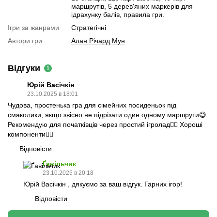
маршрутів, 5 дерев'яних маркерів для
ідрахунку балів, правила гри.
Ігри за жанрами
Стратегічні
Автори гри
Алан Річард Мун
Відгуки
1
Юрій Васічкін
23.10.2025 в 18:01
Чудова, простенька гра для сімейних посиденьок під
смаколики, якщо звісно не підрізати один одному маршрути😅
Рекомендую для початківців через простий ігролад👍🏼 Хороші
компоненти👍🏼
Відповісти
Ґавільчик
23.10.2025 в 20:18
Юрій Васічкін , дякуємо за ваш відгук. Гарних ігор!
Відповісти