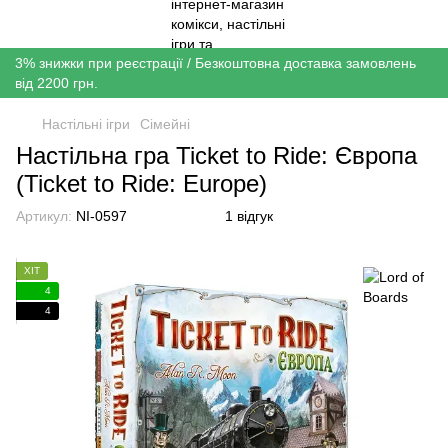
3% знижки при реєстрації / Безкоштовна доставка замовлень
від 2200 грн.
Настільні ігри
Сімейні
Настільна гра Ticket to Ride: Європа
(Ticket to Ride: Europe)
Артикул:
NI-0597
1 відгук
ХІТ
4
4