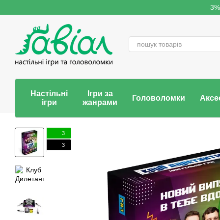
Перейти до основного контенту
3%
Настільні
Ігри за
Головоломки
Аксе
ігри
жанрами
3
3