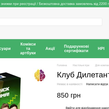
 знижки при реєстрації / Безкоштовна доставка замовлень від 2200 г
Комікси
Подарункові
суари
та
Акції
НРІ
сертифікати
артбуки
Головна
Настільні ігри
Для компан
Клуб Дилетан
Немає в наявності
Написати відгук
850 грн
Ввійти
для відображення накоп
%