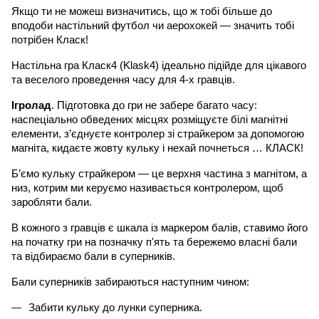
Якщо ти не можеш визначитись, що ж тобі більше до 
вподоби настільний футбол чи аерохокей — значить тобі 
потрібен Класк! 
Настільна гра Класк4 (Klask4) ідеально підійде для цікавого 
та веселого проведення часу для 4-х гравців. 
Ігролад
. Підготовка до гри не забере багато часу: 
наспеціально обведених місцях розміщуєте білі магнітні 
елементи, з’єднуєте контролер зі страйкером за допомогою 
магніта, кидаєте жовту кульку і нехай почнеться … КЛАСК! 
Б’ємо кульку страйкером — це верхня частина з магнітом, а 
низ, котрим ми керуємо називається контролером, щоб 
заробляти бали. 
В кожного з гравців є шкала із маркером балів, ставимо його 
на початку гри на позначку п'ять та бережемо власні бали 
та відбираємо бали в суперників. 
Бали суперників забираються наступним чином: 
Забити кульку до лунки суперника.