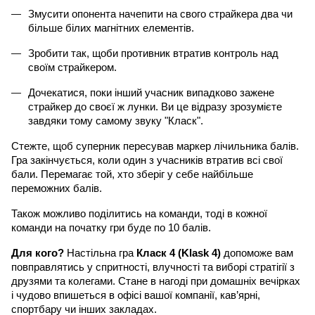
Змусити опонента начепити на свого страйкера два чи 
більше білих магнітних елементів. 
Зробити так, щоби противник втратив контроль над 
своїм страйкером. 
Дочекатися, поки інший учасник випадково зажене 
страйкер до своєї ж лунки. Ви це відразу зрозумієте 
завдяки тому самому звуку "Класк". 
Стежте, щоб суперник пересував маркер лічильника балів. 
Гра закінчується, коли один з учасників втратив всі свої 
бали. Перемагає той, хто зберіг у себе найбільше 
переможних балів. 
Також можливо поділитись на команди, тоді в кожної 
команди на початку гри буде по 10 балів.
Для кого? 
Настільна гра 
Класк 4 (Klask 4) 
допоможе вам 
повправлятись у спритності, влучності та виборі стратігії з 
друзями та колегами. Стане в нагоді при домашніх вечірках 
і чудово впишеться в офісі вашої компанії, кав’ярні, 
спортбару чи інших закладах.