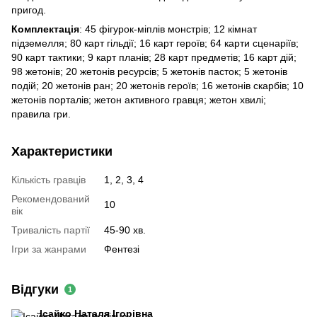
пригод.
Комплектація
: 45 фігурок-міплів монстрів; 12 кімнат
підземелля; 80 карт гільдії; 16 карт героїв; 64 карти сценаріїв;
90 карт тактики; 9 карт планів; 28 карт предметів; 16 карт дій;
98 жетонів; 20 жетонів ресурсів; 5 жетонів пасток; 5 жетонів
подій; 20 жетонів ран; 20 жетонів героїв; 16 жетонів скарбів; 10
жетонів порталів; жетон активного гравця; жетон хвилі;
правила гри.
Характеристики
Кількість гравців
1, 2, 3, 4
Рекомендований
10
вік
Тривалість партії
45-90 хв.
Ігри за жанрами
Фентезі
Відгуки
1
Ісайко Наталя Ігорівна