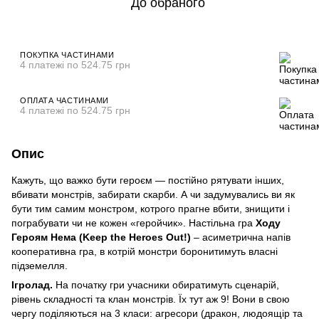
До обраного
ПОКУПКА ЧАСТИНАМИ
4 платежі по 524.75 грн
ОПЛАТА ЧАСТИНАМИ
4 платежі по 524.75 грн
Опис
Кажуть, що важко бути героєм — постійно рятувати інших,
вбивати монстрів, забирати скарби. А чи задумувались ви як
бути тим самим монстром, котрого прагне вбити, знищити і
пограбувати чи не кожен «геройчик». Настільна гра
Ходу
Героям Нема (Keep the Heroes Out!)
– асиметрична напів
кооперативна гра, в котрій монстри боронитимуть власні
підземелля.
Ігролад.
На початку гри учасники обиратимуть сценарій,
рівень складності та клан монстрів. Їх тут аж 9! Вони в свою
чергу поділяються на 3 класи: агресори (дракон, людоящір та