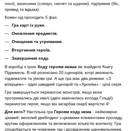
гнол); захисники (слизун, скелет та щурник); підтримки (біс,
привид та відьма).
Кожен хід проходить 5 фаз:
Гра карт із руки.
Оновлення предметів.
Очищення та утримання.
Вторгнення героїв.
Завершення ходу.
В коробці з грою
Ходу героям немає
ви знайдете Книгу
Підземель. В ній розписано 20 сценаріїв, котрі змінюють
підземелля та умови гри. А ще гра має два режими: «З
вітерцем» - один швидкий сценарій та «Хроніки» - ціла серія.
Гра завершується перемогою монстрів, якщо вони
протримались дві хвилі (двічі закінчилась колода Гільдії)
перемогою героя, якщо він загарбав скарб вартістю 4!
Для кого?
Настільна гра
Героям ходу нема
- неймовірно
цікавий, веселий декбілдинг з цікавими елементами ігроладу,
крутим оформленням та величезною кількістю контенту. Гра
сподобається як новачкам так і досвідченим шанувальникам