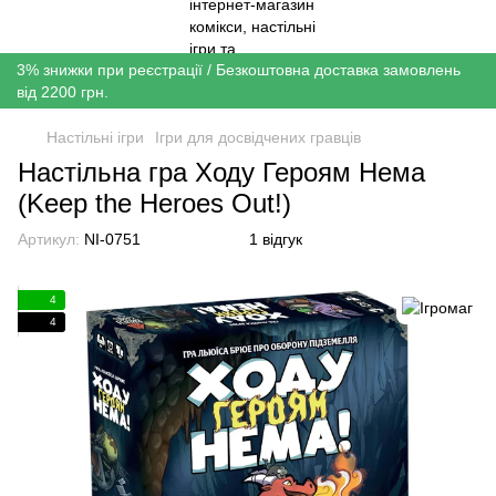
3% знижки при реєстрації / Безкоштовна доставка замовлень
від 2200 грн.
Настільні ігри
Ігри для досвідчених гравців
Настільна гра Ходу Героям Нема
(Keep the Heroes Out!)
Артикул:
NI-0751
1 відгук
4
4