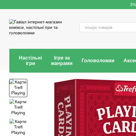
Перейти до основного контенту
3%
Настільні
Ігри за
Головоломки
Аксе
ігри
жанрами