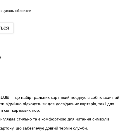
ичувальної знижки
ться
5
DBLUE
— це набір гральних карт, який поєднує в собі класичний
и відмінно підходять як для досвідчених картярів, так і для
и світ карткових ігор.
виглядає стильно та є комфортною для читання символів.
 картону, що забезпечує довгий термін служби.