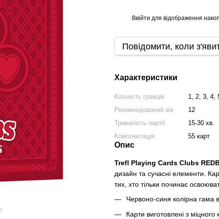
Ввійти
для відображення накоп
%
Повідомити, коли з'яви
Характеристики
Кількість гравців
1, 2, 3, 4, 
Рекомендований вік
12
Тривалість партії
15-30 хв.
Комплектація
55 карт
Опис
Trefl Playing Cards Clubs RE
дизайн та сучасні елементи. Карт
тих, хто тільки починає освоюват
Червоно-синя колірна гама 
ю
Карти виготовлені з міцного