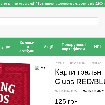
 знижки при реєстрації / Безкоштовна доставка замовлень від 2200 г
Комікси
Подарункові
суари
та
Акції
НРІ
сертифікати
артбуки
Головна
Настільні ігри
Карткові
Карти гральні 
Clubs RED/B
Немає в наявності
Написати відгук
125 грн