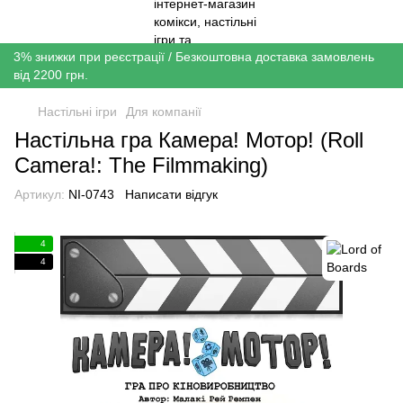
3% знижки при реєстрації / Безкоштовна доставка замовлень
від 2200 грн.
Настільні ігри
Для компанії
Настільна гра Камера! Мотор! (Roll
Camera!: The Filmmaking)
Артикул:
NI-0743
Написати відгук
4
4