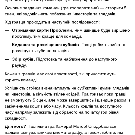
Основне завдання команди (гра кооперативна) — створити 5
сцен, які задовільнять побажання інвесторів та глядачів.
Хід гравця проходить в наступній послідовності:
Отримання карти Проблеми
. Чим швидше буде вирішено
проблему, тим краще для команди.
Кидання та розміщення кубиків
. Граці роблять вибір та
розміщують куби по локаціях.
Збір кубів.
Підготовка та наближення до наступного
раунду.
Кожен з гравців має свої властивості, які приноситимуть
користь команді.
Успішність стрічки визначатимуть не суб‘єктивні думки глядачів
чи інвесторів, а кількість втілених ідей. Гра триває поки гравці
не змонтують 5 сцен, але може завершитись і швидше разом із
закінченням коштів або часу. Кількість коштів та доступного
часу напряму залежить від обраного на початку гри рівня
складності.
Для кого?
Настільна гра Камера! Мотор! Сподобається
палким шанувальникам кінематографу, а також любителям