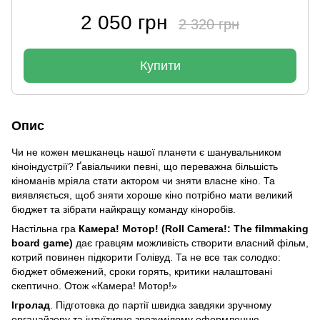
2 050 грн
2 320 грн
Купити
Опис
Чи не кожен мешканець нашої планети є шанувальником
кіноіндустрії? Ґавіальчики певні, що переважна більшість
кіноманів мріяла стати актором чи зняти власне кіно. Та
виявляється, щоб зняти хороше кіно потрібно мати великий
бюджет та зібрати найкращу команду кіноробів.
Настільна гра
Камера! Мотор! (Roll Camera!: The filmmaking
board game)
дає гравцям можливість створити власний фільм,
котрий повинен підкорити Голівуд. Та не все так солодко:
бюджет обмежений, сроки горять, критики налаштовані
скептично. Отож «Камера! Мотор!»
Ігролад
. Підготовка до партії швидка завдяки зручному
органайзеру та інтуїтивно зрозумілому оформленню.