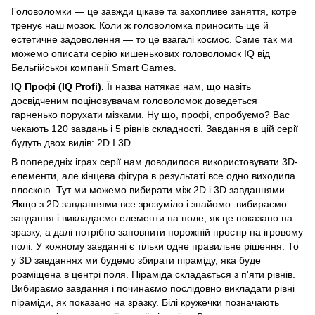
Головоломки — це завжди цікаве та захопливе заняття, котре
тренує наш мозок. Коли ж головоломка приносить ще й
естетичне задоволення — то це взагалі космос. Саме так ми
можемо описати серію кишенькових головоломок IQ від
Бельгійської компанії Smart Games.
IQ Профі (IQ Profi).
Її назва натякає нам, що навіть
досвідченим поціновувачам головоломок доведеться
гарненько порухати мізками. Ну що, профі, спробуємо? Вас
чекають 120 завдань і 5 рівнів складності. Завдання в цій серії
будуть двох видів: 2D І 3D.
В попередніх іграх серії нам доводилося використовувати 3D-
елементи, але кінцева фігура в результаті все одно виходила
плоскою. Тут ми можемо вибирати між 2D і 3D завданнями.
Якщо з 2D завданнями все зрозуміло і знайомо: вибираємо
завдання і викладаємо елементи на поле, як це показано на
зразку, а далі потрібно заповнити порожній простір на ігровому
полі. У кожному завданні є тільки одне правильне рішення. То
у 3D завданнях ми будемо збирати піраміду, яка буде
розміщена в центрі поля. Піраміда складається з п'яти рівнів.
Вибираємо завдання і починаємо послідовно викладати рівні
піраміди, як показано на зразку. Білі кружечки позначають