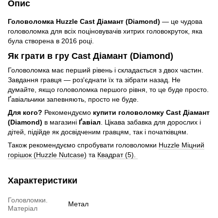
Опис
Головоломка Huzzle Cast Діамант (Diamond)
— це чудова
головоломка для всіх поціновувачів хитрих головокруток, яка
була створена в 2016 році.
Як грати в гру Cast Діамант (Diamond)
Головоломка має перший рівень і складається з двох частин.
Завдання гравця — роз'єднати їх та зібрати назад. Не
думайте, якщо головоломка першого рівня, то це буде просто.
Ґавіальчики запевняють, просто не буде.
Для кого?
Рекомендуємо
купити головоломку Cast Діамант
(Diamond)
в магазині
Ґавіал
. Цікава забавка для дорослих і
дітей, підійде як досвідченим гравцям, так і початківцям.
Також рекомендуємо спробувати головоломки
Huzzle Міцний
горішок (Huzzle Nutcase)
та
Квадрат (5).
Характеристики
Головломки.
Метал
Матеріал