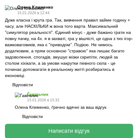
Олена Клименко
15.01.2026 в 12:44
Дуже класна і крута гра. Так, вивчення правил займе годину +
часу. але НАСКІЛЬКИ ж вона того варта. Максимальний
"симулятор реальності". Єдиний мінус - дуже бажано грати на
повну пачку, на 4х. я в захваті, гра у вішлісті, це одна з тих ігор-
важковаговиків, яка є "приводом". Подією. Не чимось
додатковим, а прям основною "стравою" яка лишає багато
задоволення, спогадів, змушує мізки скрипіти, людей за
столом хіхікати, а за умови накрутки певного скіла - це
починає допомагати в реальному житті розбиратись в
економіці.
Відповісти
Ґавільчик
15.01.2026 в 15:32
Олена Клименко, ґречно вдячні за ваш відгук.
Відповісти
Написати відгук