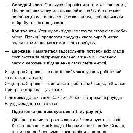
Середній клас.
Оплачувані працівники та малі підприємці.
Представники класу мають віднайти знайти баланс між
виробництвом, торгівлею і споживанням, щоб підвищити
добробут своїх працівників.
Капіталісти.
Утримують підприємства та створюють робочі
місця. Повинні продавати продукти свого виробництва
задля отримання максимального прибутку.
Держава.
Намагається задовольнити потреби всіх класів
суспільства та підтримує баланс між ними. Основною
метою держави є підвищення своєї легітимності.
Якщо грає 2 гравці — в партії приймають участь робітничий
клас та капіталісти;
Якщо грає 3 гравці — капіталісти, робітничий і середній класи;
При грі вчотирьох — усі класи.
Підготовка до гри займе близько 20 хв. Гра триває 5 раундів.
Раунд складається з 5 фаз:
Підготовка (не виконується в 1-му раунді).
Дії.
Гравці по черзі грають карти дій і виконують різні дії.
Кожен гравець має 5 ходів. Першим ходить робочий клас,
потім середній, за ними — капіталісти, і остання —