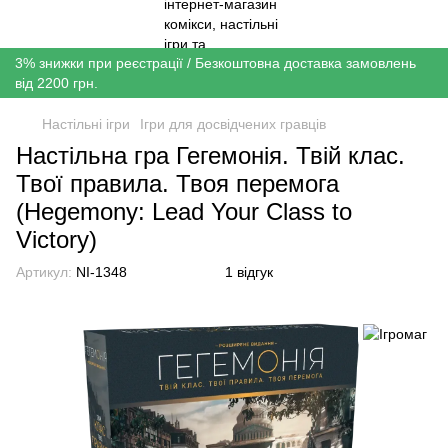
3% знижки при реєстрації / Безкоштовна доставка замовлень
від 2200 грн.
Настільні ігри
Ігри для досвідчених гравців
Настільна гра Гегемонія. Твій клас.
Твої правила. Твоя перемога
(Hegemony: Lead Your Class to
Victory)
Артикул:
NI-1348
1 відгук