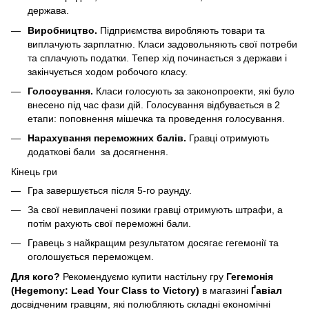
держава.
Виробництво.
Підприємства виробляють товари та
виплачують зарплатню. Класи задовольняють свої потреби
та сплачують податки. Тепер хід починається з держави і
закінчується ходом робочого класу.
Голосування.
Класи голосують за законопроекти, які було
внесено під час фази дій. Голосування відбувається в 2
етапи: поповнення мішечка та проведення голосування.
Нарахування переможних балів.
Гравці отримують
додаткові бали за досягнення.
Кінець гри
Гра завершується після 5-го раунду.
За свої невиплачені позики гравці отримують штрафи, а
потім рахують свої переможні бали.
Гравець з найкращим результатом досягає гегемонії та
оголошується переможцем.
Для кого?
Рекомендуємо купити настільну гру
Гегемонія
(Hegemony: Lead Your Class to Victory)
в магазині
Ґавіал
досвідченим гравцям, які полюбляють складні економічні