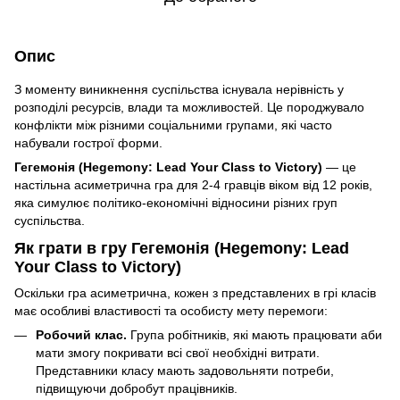
Опис
З моменту виникнення суспільства існувала нерівність у
розподілі ресурсів, влади та можливостей. Це породжувало
конфлікти між різними соціальними групами, які часто
набували гострої форми.
Гегемонія (Hegemony: Lead Your Class to Victory)
— це
настільна асиметрична гра для 2-4 гравців віком від 12 років,
яка симулює політико-економічні відносини різних груп
суспільства.
Як грати в гру Гегемонія (Hegemony: Lead
Your Class to Victory)
Оскільки гра асиметрична, кожен з представлених в грі класів
має особливі властивості та особисту мету перемоги:
Робочий клас.
Група робітників, які мають працювати аби
мати змогу покривати всі свої необхідні витрати.
Представники класу мають задовольняти потреби,
підвищуючи добробут працівників.