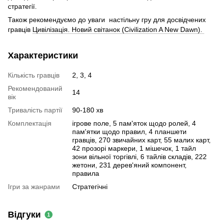
стратегії.
Також рекомендуємо до уваги настільну гру для досвідчених
гравців
Цивілізація. Новий світанок (Civilization A New Dawn).
Характеристики
Кількість гравців
2, 3, 4
Рекомендований
14
вік
Тривалість партії
90-180 хв
Комплектація
ігрове поле, 5 пам'яток щодо ролей, 4
пам'ятки щодо правил, 4 планшети
гравців, 270 звичайних карт, 55 малих карт,
42 прозорі маркери, 1 мішечок, 1 тайл
зони вільної торгівлі, 6 тайлів складів, 222
жетони, 231 дерев'яний компонент,
правила
Ігри за жанрами
Стратегічні
Відгуки
1