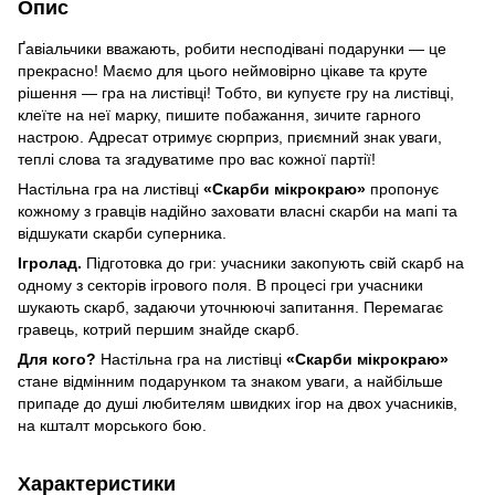
Опис
Ґавіальчики вважають, робити несподівані подарунки — це
прекрасно! Маємо для цього неймовірно цікаве та круте
рішення — гра на листівці! Тобто, ви купуєте гру на листівці,
клеїте на неї марку, пишите побажання, зичите гарного
настрою. Адресат отримує сюрприз, приємний знак уваги,
теплі слова та згадуватиме про вас кожної партії!
Настільна гра на листівці
«Скарби мікрокраю»
пропонує
кожному з гравців надійно заховати власні скарби на мапі та
відшукати скарби суперника.
Ігролад.
Підготовка до гри: учасники закопують свій скарб на
одному з секторів ігрового поля. В процесі гри учасники
шукають скарб, задаючи уточнюючі запитання. Перемагає
гравець, котрий першим знайде скарб.
Для кого?
Настільна гра на листівці
«Скарби мікрокраю»
стане відмінним подарунком та знаком уваги, а найбільше
припаде до душі любителям швидких ігор на двох учасників,
на кшталт морського бою.
Характеристики