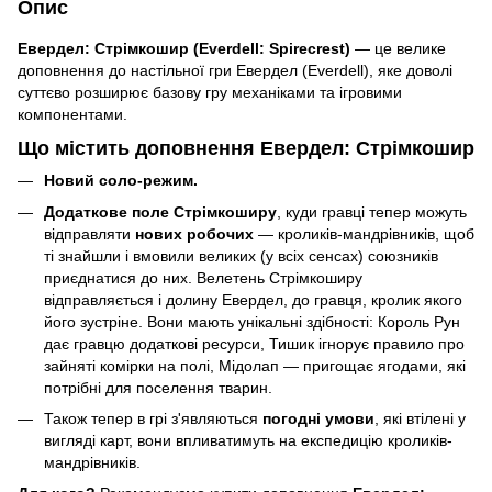
Опис
Евердел: Стрімкошир (Everdell: Spirecrest)
— це велике
доповнення до настільної гри Евердел (Everdell), яке доволі
суттєво розширює базову гру механіками та ігровими
компонентами.
Що містить доповнення Евердел: Стрімкошир
Новий соло-режим.
Додаткове поле Стрімкоширу
, куди гравці тепер можуть
відправляти
нових робочих
— кроликів-мандрівників, щоб
ті знайшли і вмовили великих (у всіх сенсах) союзників
приєднатися до них. Велетень Стрімкоширу
відправляється і долину Евердел, до гравця, кролик якого
його зустріне. Вони мають унікальні здібності: Король Рун
дає гравцю додаткові ресурси, Тишик ігнорує правило про
зайняті комірки на полі, Мідолап — пригощає ягодами, які
потрібні для поселення тварин.
Також тепер в грі з'являються
погодні умови
, які втілені у
вигляді карт, вони впливатимуть на експедицію кроликів-
мандрівників.