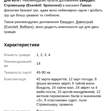
Для кого?
Рекомендуємо купити доповнення
Евердел:
Стрімкошир (Everdell: Spirecrest)
в магазині
Ґавіал
фанатам базової гри, адже воно неймовірно гарне і зробить
гру ще більш цікавою та глибокою.
Також рекомендуємо доповнення
Евердел. Дзвінограй
(Everdell: Bellfaire)
, воно додасть компоненти ще для двох
гравців.
Характеристики
Кількість гравців
1, 2, 3, 4
Рекомендований
14
вік
Тривалість партії
45-90 хв.
Комплектація
42 карти відкриттів, 12 карт погоди, 8
фішок великих звірят, 6 тайлів мапи
Вседолу, 24 тайли мап, 24 звірят та 4
жаби-посла, 15 кролів-мандрівників, 12
жетонів переможних балів зі значенням
«3», 8 пластикових сідел, поле
Стрімкоширу, правила