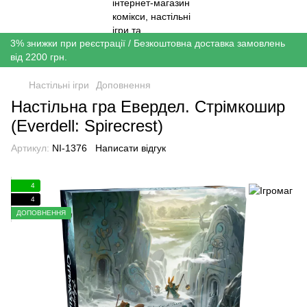
3% знижки при реєстрації / Безкоштовна доставка замовлень
від 2200 грн.
Настільні ігри
Доповнення
Настільна гра Евердел. Стрімкошир
(Everdell: Spirecrest)
Артикул:
NI-1376
Написати відгук
4
4
ДОПОВНЕННЯ