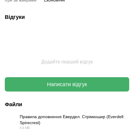
Ігри за жанрами
Економічні
Відгуки
Додайте перший відгук
Написати відгук
Файли
Правила доповнення Евердел. Стрімкошир (Everdell:
Spirecrest)
PDF
6.6 МБ