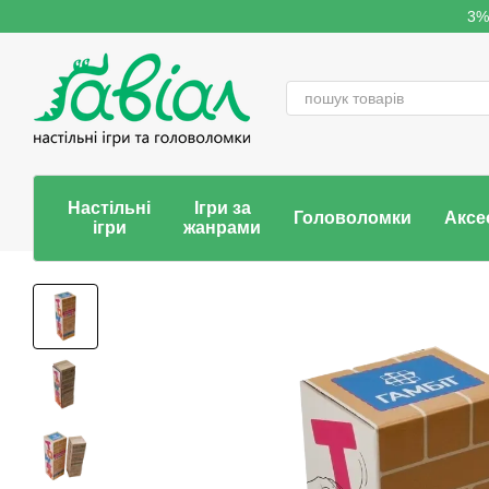
Перейти до основного контенту
3%
Настільні
Ігри за
Головоломки
Аксе
ігри
жанрами