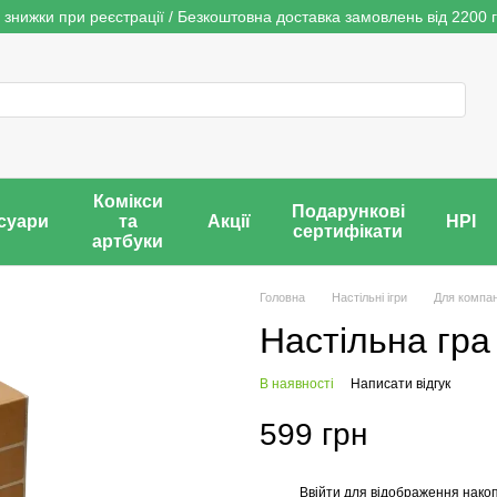
 знижки при реєстрації / Безкоштовна доставка замовлень від 2200 г
Комікси
Подарункові
суари
та
Акції
НРІ
сертифікати
артбуки
Головна
Настільні ігри
Для компан
Настільна гра
В наявності
Написати відгук
599 грн
Ввійти
для відображення накоп
%