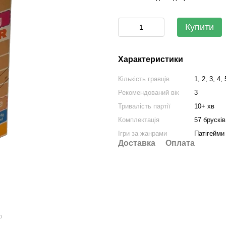
Купити
Характеристики
Кількість гравців
1, 2, 3, 4, 
Рекомендований вік
3
Тривалість партії
10+ хв
Комплектація
57 брусків
Ігри за жанрами
Патігейми
Доставка
Оплата
ю