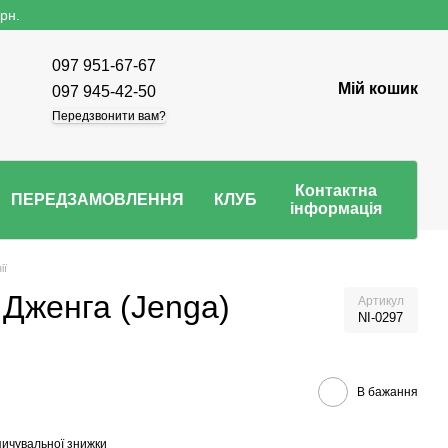
рн.
097 951-67-67
Мій кошик
097 945-42-50
Передзвонити вам?
Контактна
ПЕРЕДЗАМОВЛЕННЯ
КЛУБ
інформація
ії
 Дженга (Jenga)
Артикул
NI-0297
В бажання
ичувальної знижки