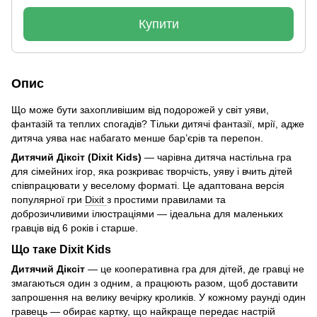
Купити
Опис
Що може бути захопливішим від подорожей у світ уяви,
фантазій та теплих спогадів? Тільки дитячі фантазії, мрії, адже
дитяча уява нає набагато менше бар’єрів та перепон.
Дитячий Діксіт (Dixit Kids)
— чарівна дитяча настільна гра
для сімейних ігор, яка розкриває творчість, уяву і вчить дітей
співпрацювати у веселому форматі. Це адаптована версія
популярної гри
Dixit
з простими правилами та
доброзичливими ілюстраціями — ідеальна для маленьких
гравців від 6 років і старше.
Що таке Dixit Kids
Дитячий Діксіт
— це кооперативна гра для дітей, де гравці не
змагаються один з одним, а працюють разом, щоб доставити
запрошення на велику вечірку кроликів. У кожному раунді один
гравець — обирає картку, що найкраще передає настрій