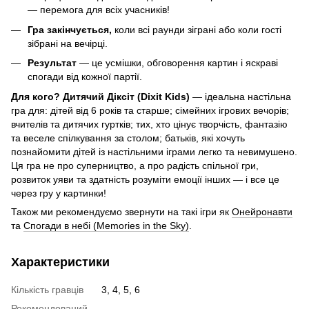
— перемога для всіх учасників!
Гра закінчується,
коли всі раунди зіграні або коли гості
зібрані на вечірці.
Результат
— це усмішки, обговорення картин і яскраві
спогади від кожної партії.
Для кого?
Дитячий Діксіт (Dixit Kids)
— ідеальна настільна
гра для: дітей від 6 років та старше; сімейних ігрових вечорів;
вчителів та дитячих гуртків; тих, хто цінує творчість, фантазію
та веселе спілкування за столом; батьків, які хочуть
познайомити дітей із настільними іграми легко та невимушено.
Ця гра не про суперництво, а про радість спільної гри,
розвиток уяви та здатність розуміти емоції інших — і все це
через гру у картинки!
Також ми рекомендуємо звернути на такі ігри як
Онейронавти
та
Спогади в небі (Memories in the Sky)
.
Характеристики
Кількість гравців
3, 4, 5, 6
Рекомендований