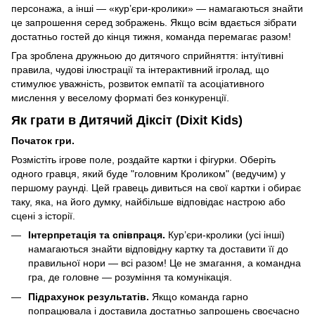
персонажа, а інші — «кур’єри-кролики» — намагаються знайти
це запрошення серед зображень. Якщо всім вдається зібрати
достатньо гостей до кінця тижня, команда перемагає разом!
Гра зроблена дружньою до дитячого сприйняття: інтуїтивні
правила, чудові ілюстрації та інтерактивний ігролад, що
стимулює уважність, розвиток емпатії та асоціативного
мислення у веселому форматі без конкуренції.
Як грати в Дитячий Діксіт (Dixit Kids)
Початок гри.
Розмістіть ігрове поле, роздайте картки і фігурки. Оберіть
одного гравця, який буде "головним Кроликом" (ведучим) у
першому раунді. Цей гравець дивиться на свої картки і обирає
таку, яка, на його думку, найбільше відповідає настрою або
сцені з історії.
Інтерпретація та співпраця.
Кур’єри-кролики (усі інші)
намагаються знайти відповідну картку та доставити її до
правильної нори — всі разом! Це не змагання, а командна
гра, де головне — розуміння та комунікація.
Підрахунок результатів.
Якщо команда гарно
попрацювала і доставила достатньо запрошень своєчасно