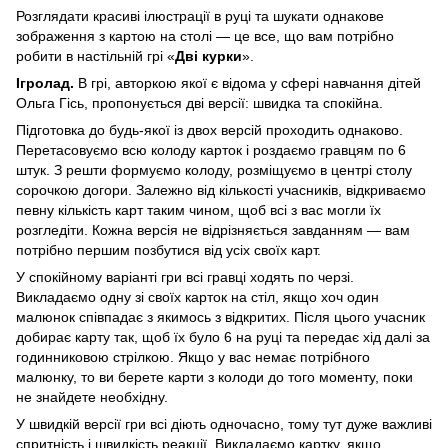
Розглядати красиві ілюстрації в руці та шукати однакове
зображення з картою на столі — це все, що вам потрібно
робити в настільній грі «
Дві курки
».
Ігролад.
В грі, авторкою якої є відома у сфері навчання дітей
Ольга Гісь, пропонується дві версії: швидка та спокійна.
Підготовка до будь-якої із двох версій проходить однаково.
Перетасовуємо всю колоду карток і роздаємо гравцям по 6
штук. З решти формуємо колоду, розміщуємо в центрі столу
сорочкою догори. Залежно від кількості учасників, відкриваємо
певну кількість карт таким чином, щоб всі з вас могли їх
розгледіти. Кожна версія не відрізняється завданням — вам
потрібно першим позбутися від усіх своїх карт.
У спокійному варіанті гри всі гравці ходять по черзі.
Викладаємо одну зі своїх карток на стіл, якщо хоч один
малюнок співпадає з якимось з відкритих. Після цього учасник
добирає карту так, щоб їх було 6 на руці та передає хід далі за
годинниковою стрілкою. Якщо у вас немає потрібного
малюнку, то ви берете карти з колоди до того моменту, поки
не знайдете необхідну.
У швидкій версії гри всі діють одночасно, тому тут дуже важливі
спритність і швидкість реакції. Викладаємо картку, якщо