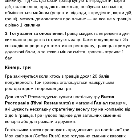
хвилину. Під час цієї фази гравці купують інгредієнти, карти
дій, поліпшення, продають шоколад, позбуваються сміття,
обмінюються майном (рецепти, відходи, інгредієнти, карти дій,
гроші), можуть домовлятися про альянс — на все це у гравців
є рівно 1 хвилина.
3. Готування та оновлення.
Гравці скидають інгредієнти для
виконання рецептів і отримують за це бали популярності. За
співпадіння рецепту з тематикою ресторану, гравець отримує
додаткові бали, а за кожен мішок сміття, гравець втрачає 1
бал.
Кінець гри
Гра закінчується коли хтось з гравців досяг 20 балів
популярності. Той гравець оголошується найкрутішим
ресторатором і переможцем гри.
Для кого?
Рекомендуємо купити настільну гру
Битва
Ресторанів (Rival Restaurants)
в магазині
Ґавіал
гравцям,
які шукають нескладну стратегічну веселу гру на компанію від
2 до 6 гравців. Гра чудово підійде для затишних сімейних
вечорів або для розваги з друзями.
Ґавіальчики також пропонують придивитися до настільної гри
Моя кав'ярня (Coffee Rush)
про готування смачних кавових