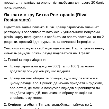
процвітання раніше за опонентів, здобувши для цього 20 балів
популярності.
Як грати в гру Битва Ресторанів (Rival
Restaurants)
Підготовка займе близько 10 хв. Гравці отримують планшет
ресторану з особливою тематикою й унікальними бонусами
рівнів, карту шеф-кухаря з особистими властивостями, та по 2
рецепти: простий і для гурманів, та початкові інгредієнти.
Учасники виконують свої ходи одночасно. Партія триває певну
кількість раундів. Кожен раунд поділяється на 3 фази:
1. Гроші та переміщення.
Гравці отримують дохід — 300$ та по 100 $ за кожну
додаткову бонусу комірку що відкрита.
Гравці таємно обирають локацію, куди відправляться в
цьому раунді: або 1 ринок, де можна придбати інгрідієнти,
або острів, де можна позбутися відходів виробництва чи
придбати карти дій, позначивши обрану локацію на
спеціальному колесі.
2. Купівля та обмін.
Тут вам знадобиться таймер на 1