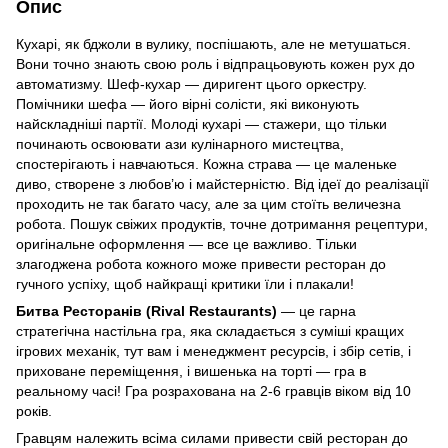
Опис
Кухарі, як бджоли в вулику, поспішають, але не метушаться.
Вони точно знають свою роль і відпрацьовують кожен рух до
автоматизму. Шеф-кухар — диригент цього оркестру.
Помічники шефа — його вірні солісти, які виконують
найскладніші партії. Молоді кухарі — стажери, що тільки
починають освоювати ази кулінарного мистецтва,
спостерігають і навчаються. Кожна страва — це маленьке
диво, створене з любов’ю і майстерністю. Від ідеї до реалізації
проходить не так багато часу, але за цим стоїть величезна
робота. Пошук свіжих продуктів, точне дотримання рецептури,
оригінальне оформлення — все це важливо. Тільки
злагоджена робота кожного може привести ресторан до
гучного успіху, щоб найкращі критики їли і плакали!
Битва Ресторанів (Rival Restaurants)
— це гарна
стратегічна настільна гра, яка складається з суміші кращих
ігрових механік, тут вам і менеджмент ресурсів, і збір сетів, і
приховане переміщення, і вишенька на торті — гра в
реальному часі! Гра розрахована на 2-6 гравців віком від 10
років.
Гравцям належить всіма силами привести свій ресторан до