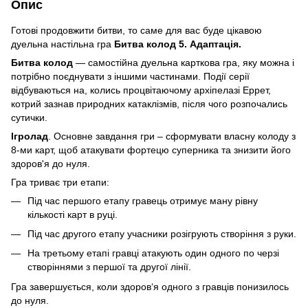
Опис
Готові продовжити битви, то саме для вас буде цікавою
дуельна настільна гра
Битва колод 5. Адаптація.
Битва колод
— самостійна дуельна карткова гра, яку можна і
потрібно поєднувати з іншими частинами. Події серії
відбуваються на, колись процвітаючому архіпелазі Еррет,
котрий зазнав природних катаклізмів, після чого розпочались
сутички.
Ігролад
. Основне завдання гри – сформувати власну колоду з
8-ми карт, щоб атакувати фортецю суперника та знизити його
здоров'я до нуля.
Гра триває три етапи:
Під час першого етапу гравець отримує ману рівну
кількості карт в руці.
Під час другого етапу учасники розігрують створіння з руки.
На третьому етапі гравці атакують один одного по черзі
створіннями з першої та другої лінії.
Гра завершується, коли здоров‘я одного з гравців понизилось
до нуля.