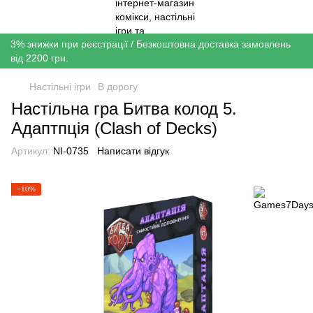
3% знижки при реєстрації / Безкоштовна доставка замовлень
від 2200 грн.
Настільні ігри
В дорогу
Настільна гра Битва колод 5.
Адаптпція (Clash of Decks)
Артикул:
NI-0735
Написати відгук
−10%