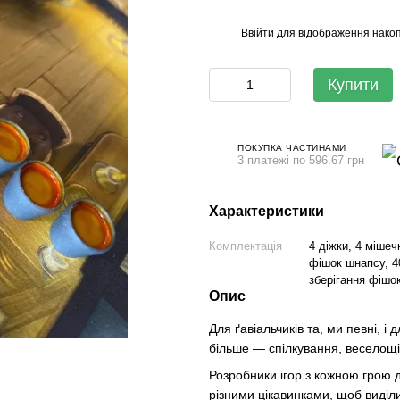
Ввійти
для відображення накоп
%
Купити
ПОКУПКА ЧАСТИНАМИ
3 платежі по 596.67 грн
Характеристики
Комплектація
4 діжки, 4 мішеч
фішок шнапсу, 40
зберігання фішок
Опис
Для ґавіальчиків та, ми певні, і
більше — спілкування, веселощ
Розробники ігор з кожною грою
різними цікавинками, щоб виділ