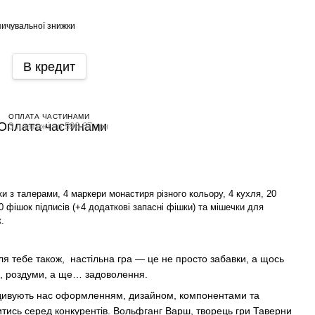
ичувальної знижки
В кредит
ОПЛАТА ЧАСТИНАМИ
3 платежі по 596.67 грн
ки з талерами, 4 маркери монастиря різного кольору, 4 кухля, 20
 фішок підписів (+4 додаткові запасні фішки) та мішечки для
.
 для тебе також, настільна гра — це не просто забавки, а щось
і, роздуми, а ще… задоволення.
 дивують нас оформленням, дизайном, компонентами та
итись серед конкурентів. Вольфганг Варш, творець гри Таверни