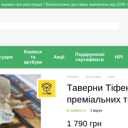
 знижки при реєстрації / Безкоштовна доставка замовлень від 2200 г
Комікси
Подарункові
суари
та
Акції
НРІ
сертифікати
артбуки
Головна
Аксесуари
Інше
Таверни Тіфен
преміальних то
В наявності
1 відгук
1 790 грн