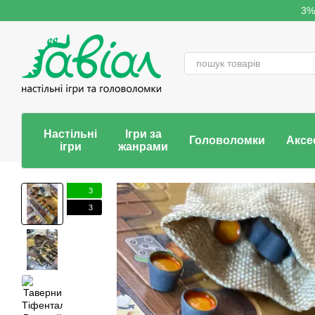
Перейти до основного контенту
3%
Настільні
Ігри за
Головоломки
Аксе
ігри
жанрами
3
3